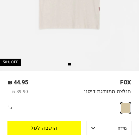
50% OFF
44.95 ₪
FOX
חולצה ממותגת דיסני
89.90 ₪
בז'
הוספה לסל
מידה