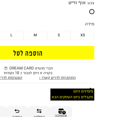
אוף ווייט
צבע
:
מידה
L
M
S
XS
הוספה לסל
חברי מועדון DREAM CARD
בקניה זו ניתן לצבור כ 18 נקודות
התחברות לדרים קארד ›
הצטרפות לדרים
מזמינים היום
מקבלים ביום העסקים הבא
1
אספקה
החלפה
החזרה