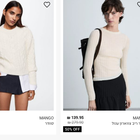
נא על גבי החבילה
רות באתר בלבד
 בלבד. לא ניתן
139.95 ₪
MANGO
MA
279.90 ₪
 ריב צווארון עגול
סוודר
50% OFF