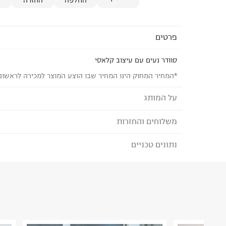
פרטים
סוודר נעים עם עיצוב קלאסי
*המחיר המחוק הינו המחיר שבו הוצע המוצר למכירה לראשונ
על המותג
משלוחים והחזרות
MANGO - מנגו
פריטי הלבוש של
MANGO מיוצרים במפעלים המקי
נתונים טכניים
לבחירת בשיטת המשלוח המתאימה לכם,
נא ללחוץ כאן
ובקרה על בטיחות הפריטים.
הזמנתם והתחרטתם?
המותג מחויב ליוזמות גלובליות
הרכב בד/חומר
:
61% אקריליק 38% פוליאסטר ממוחזר 1% אלסטין
מסוכנים ולהתחייבות
PETA להפסקת שימוש בצמר מוהר.
₪) לזמן מוגבל! חינם בהזמנות מעל 500 ₪.
לפרטים נא
ארץ ייצור
:
טורקיה
קולקציית
COMMITTED מתמקדת בחומרים מועד
ניתן גם להחזיר את החבילה דרך דואר ישראל ללא תשל
הוראות כביסה
ובתהליכי ייצור ידידותיים לסביבה.
כאן
.