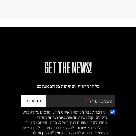
!GET THE NEWS
כל ההמראות והנחיתות בקרוב אצלכם
הרשמה
הכניסו מייל
אני רוצה לקבל מטרמינל איקס מידע ופרסום על הטבות,
עדכונים וקולקציות חדשות באמצעי התקשרות
והטכנולוגיה השונים כגון: דוא"ל/ סמס/ וואטסאפ ועוד.
ידוע לי כי באפשרותי לבטל את ההסכמה בכל עת באיזור
האישי או בפנייה לsupport@terminalx.com. למידע