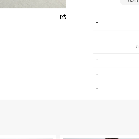
whatsapp
facebook
pinterest
ה
copy link
ימים פיקוח חברתי
.
 כ-ZDHC לאפס הפצה של כימיקלים
החזרות / החלפות בקליק עם שליח עד הבית ב-14.9 ₪ (במקום ב-19.9
 ללחוץ כאן
.
פים סביבתית
ום.
למידע נא ללחוץ