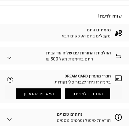
שווה לדעת!
מזמינים היום
מקבלים ביום העסקים הבא
החלפות והחזרות עם שליח עד הבית
₪ חינם בהזמנות מעל 500
חברי מועדון
DREAM CARD
לבחירת בשיטת המשלוח המתאימה לכם,
נא ללחוץ כאן.
בקניה זו ניתן לצבור כ 9 נקודות
הזמנתם והתחרטתם?
החזרות / החלפות בקליק עם שליח עד הבית ב-14.9 ₪
התחברו למועדון
הצטרפו למועדון
(במקום ב-19.9 ₪) לזמן מוגבל! חינם בהזמנות מעל 500 ₪.
לפרטים נא ללחוץ כאן
.
ניתן גם להחזיר את החבילה דרך דואר ישראל ללא תשלום.
נתונים טכניים
למידע נא ללחוץ כאן
.
הוראות טיפול ופרטים נוספים
לפני החזרת החבילה, חשוב להדביק את מדבקת הגוביינא על
גבי החבילה במקום בו הודבקה הכתובת שלכם.