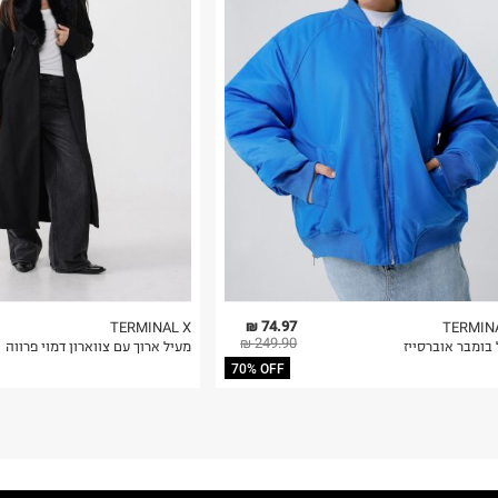
רות באתר בלבד
 בלבד. לא ניתן
74.97 ₪
TERMINAL X
TERMIN
249.90 ₪
בומבר אוברסייז
מעיל ארוך עם צווארון דמוי פרווה
70% OFF