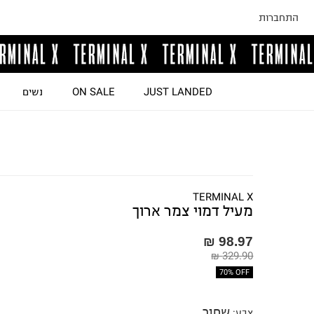
התחברות
JUST LANDED
ON SALE
נשים
TERMINAL X
מעיל דמוי צמר ארוך
98.97 ₪
329.90 ₪
70% OFF
שחור
צבע
: