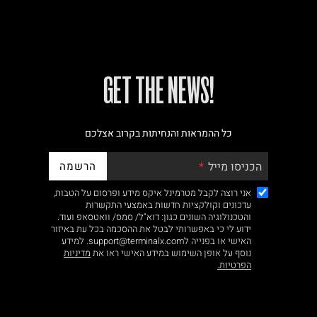
!GET THE NEWS
כל ההמראות והנחיתות בקרוב אצלכם
הרשמה
הכניסו מייל
אני רוצה לקבל מטרמינל איקס מידע ופרסום על הטבות,
עדכונים וקולקציות חדשות באמצעי התקשרות
והטכנולוגיה השונים כגון: דוא"ל/ סמס/ וואטסאפ ועוד.
ידוע לי כי באפשרותי לבטל את ההסכמה בכל עת באיזור
האישי או בפנייה לsupport@terminalx.com. למידע
נוסף על אופן השימוש במידע האישי ראו את
מדיניות
הפרטיות.