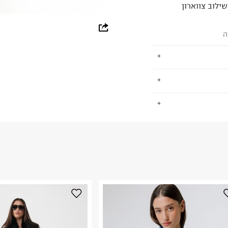
ילוב צווארון
whatsapp
ה
facebook
pinterest
copy link
ים, גברים וילדים.
.
שמש סמן לפריטי
למעורר קנאה.
החזרות / החלפות בקליק עם שליח עד הבית ב-14.9 ₪ (במקום ב-19.9
 ללחוץ כאן
.
ום.
למידע נא ללחוץ
נא על גבי החבילה