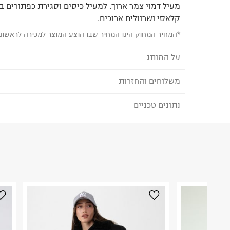
מעיל דמוי צמר ארוך. למעיל כיסים וסגירת כפתורים בש
קלאסי ושרוולים ארוכים.
*המחיר המחוק הינו המחיר שבו הוצע המוצר למכירה לראשונ
על המותג
משלוחים והחזרות
TERMINAL X - טרמינל איקס
מותג אופנה סופר טרנדי, בועט ואורבני המציע אופנת נש
נתונים טכניים
לבחירת בשיטת המשלוח המתאימה לכם,
נא ללחוץ כאן
המותג מביא את הטרנדים הלוהטים ביותר בכל רגע ומ
הזמנתם והתחרטתם?
הלבוש הכי נכונים ומדויקים שהופכים את הארון שלנו 
הרכב בד/חומר
:
100%Polyester
₪) לזמן מוגבל! חינם בהזמנות מעל 500 ₪.
לפרטים נא
ארץ ייצור
:
סין
ניתן גם להחזיר את החבילה דרך דואר ישראל ללא תשל
הוראות כביסה
כאן
.
לפני החזרת החבילה, חשוב להדביק את מדבקת הגוביי
במקום בו הודבקה הכתובת שלכם.