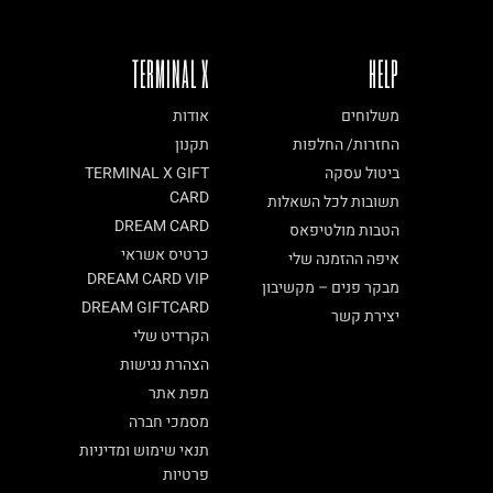
TERMINAL X
HELP
משלוחים
אודות
החזרות/ החלפות
תקנון
ביטול עסקה
TERMINAL X GIFT
CARD
תשובות לכל השאלות
DREAM CARD
הטבות מולטיפאס
כרטיס אשראי
איפה ההזמנה שלי
DREAM CARD VIP
מבקר פנים – מקשיבון
DREAM GIFTCARD
יצירת קשר
הקרדיט שלי
הצהרת נגישות
מפת אתר
מסמכי חברה
תנאי שימוש ומדיניות
פרטיות