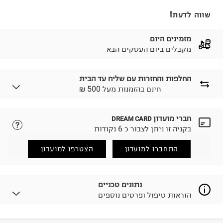
שווה לדעת!
מזמינים היום
מקבלים ביום העסקים הבא
החלפות והחזרות עם שליח עד הבית
₪ חינם בהזמנות מעל 500
חברי מועדון
DREAM CARD
לבחירת בשיטת המשלוח המתאימה לכם,
נא ללחוץ כאן.
בקניה זו ניתן לצבור כ 6 נקודות
הזמנתם והתחרטתם?
החזרות / החלפות בקליק עם שליח עד הבית ב-14.9 ₪
התחברו למועדון
הצטרפו למועדון
(במקום ב-19.9 ₪) לזמן מוגבל! חינם בהזמנות מעל 500 ₪.
לפרטים נא ללחוץ כאן
.
ניתן גם להחזיר את החבילה דרך דואר ישראל ללא תשלום.
נתונים טכניים
למידע נא ללחוץ כאן
.
הוראות טיפול ופרטים נוספים
לפני החזרת החבילה, חשוב להדביק את מדבקת הגוביינא על
גבי החבילה במקום בו הודבקה הכתובת שלכם.
פריטים שבירים יש להחזיר עם שליח דרך ממשק ההחזרות