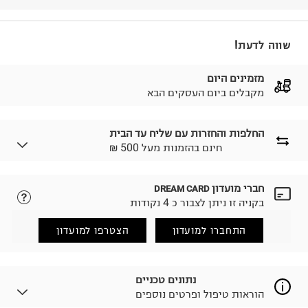
שווה לדעת!
מזמינים היום
מקבלים ביום העסקים הבא
החלפות והחזרות עם שליח עד הבית
₪ חינם בהזמנות מעל 500
חברי מועדון
DREAM CARD
לבחירת בשיטת המשלוח המתאימה לכם,
נא ללחוץ כאן.
בקניה זו ניתן לצבור כ 4 נקודות
הזמנתם והתחרטתם?
החזרות / החלפות בקליק עם שליח עד הבית ב-14.9 ₪
התחברו למועדון
הצטרפו למועדון
(במקום ב-19.9 ₪) לזמן מוגבל! חינם בהזמנות מעל 500 ₪.
לפרטים נא ללחוץ כאן
.
ניתן גם להחזיר את החבילה דרך דואר ישראל ללא תשלום.
נתונים טכניים
למידע נא ללחוץ כאן
.
הוראות טיפול ופרטים נוספים
לפני החזרת החבילה, חשוב להדביק את מדבקת הגוביינא על