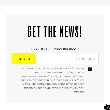
!GET THE NEWS
כל ההמראות והנחיתות בקרוב אצלכם
הכניסו מייל
הרשמה
אני רוצה לקבל מטרמינל איקס מידע ופרסום על הטבות,
עדכונים וקולקציות חדשות באמצעי התקשרות
והטכנולוגיה השונים כגון: דוא"ל/ סמס/ וואטסאפ ועוד.
ידוע לי כי באפשרותי לבטל את ההסכמה בכל עת באיזור
האישי או בפנייה לsupport@terminalx.com. למידע
נוסף על אופן השימוש במידע האישי ראו את
מדיניות
הפרטיות.