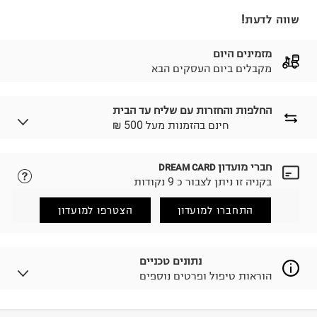
שווה לדעת!
מזמינים היום
מקבלים ביום העסקים הבא
החלפות והחזרות עם שליח עד הבית
₪ חינם בהזמנות מעל 500
חברי מועדון
DREAM CARD
לבחירת בשיטת המשלוח המתאימה לכם,
נא ללחוץ כאן.
בקניה זו ניתן לצבור כ 9 נקודות
הזמנתם והתחרטתם?
החזרות / החלפות בקליק עם שליח עד הבית ב-14.9 ₪
התחברו למועדון
הצטרפו למועדון
(במקום ב-19.9 ₪) לזמן מוגבל! חינם בהזמנות מעל 500 ₪.
לפרטים נא ללחוץ כאן
.
ניתן גם להחזיר את החבילה דרך דואר ישראל ללא תשלום.
נתונים טכניים
למידע נא ללחוץ כאן
.
הוראות טיפול ופרטים נוספים
לפני החזרת החבילה, חשוב להדביק את מדבקת הגוביינא על
גבי החבילה במקום בו הודבקה הכתובת שלכם.
פריטים שבירים יש להחזיר עם שליח דרך ממשק ההחזרות