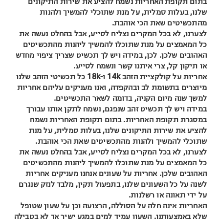
בתום תקופת האחריות נשמח להציע את שירות התיקונים
שלנו, בעלות סמלית, על מנת שתוכלי להמשיך ולהנות
מהתכשיטים שאת הכי אוהבת.
לצערנו, לא בכל המקרים נצליח לסייע, אבל בהחלט נעשה את
כל המאמצים על מנת שתוכלו להמשיך ליהנות מהתכשיטים
האהובים שלכן. לכן, במידה ויש לך תכשיט שצריך ציפוי מחדש
או תיקון קל, צרי איתנו קשר ונשמח לסייע.
אחריות על קולקציית הזהב 14k ו-18k כל תכשיטי הזהב שלנו
מיוצרים בתשומת לב ובהקפדה, ואנו מעניקים עליהם אחריות
למשך שנה מיום הקניה, בדומה לשאר התכשיטים.
במידה ויש לך תכשיט זהב שנפגם, נשמח לתקן אותו עבורך
במסגרת תקופת האחריות. בתום תקופת האחריות נשמח
להציע את שירות התיקונים שלנו, בעלות סמלית, על מנת
שתוכלי להמשיך ולהנות מהתכשיטים שאת הכי אוהבת.
לצערנו, לא בכל המקרים נצליח לסייע, אבל בהחלט נעשה את
כל המאמצים על מנת שתוכלו להמשיך ליהנות מהתכשיטים
האהובים שלכן. אחריות על שעונים אנחנו מעניקים אחריות
לשנה על כל השעונים שלנו, בתפעול תקין, מלבד לנזק שנגרם
על ידי תאונה או רשלנות.
האחריות אינה חלה על הסוללה, הרצועה וכן על שעון שטופל
שלא באמצעותנו. השעון עמיד למים במגע ישיר אך לא בטבילה