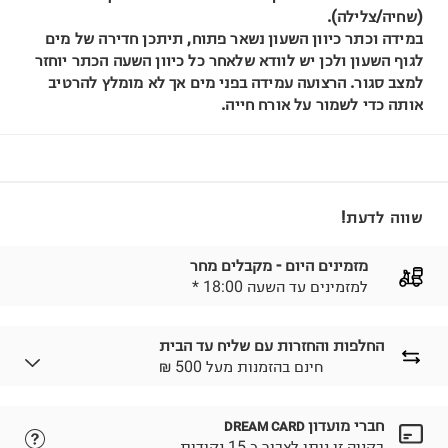
(שחיה/צלילה).
במידה וכתר כיוון השעון נשאר פתוח, תיתכן חדירה של מים
לגוף השעון ולכן יש לוודא שלאחר כל כיוון השעה הכתר יוחזר
למצב סגור. הרצועה עמידה בפני מים אך לא מומלץ להרטיב
אותה כדי לשמור על אורח חייה.
שווה לדעת!
מזמינים היום - מקבלים מחר
* למזמינים עד השעה 18:00
החלפות והחזרות עם שליח עד הבית
₪ חינם בהזמנות מעל 500
חברי מועדון
DREAM CARD
לבחירת בשיטת המשלוח המתאימה לכם,
נא ללחוץ כאן.
בקניה זו ניתן לצבור כ 15 נקודות