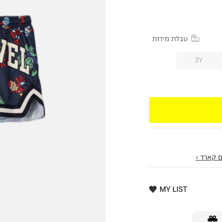
טבלת מידות
3Y
 קארד ›
MY LIST