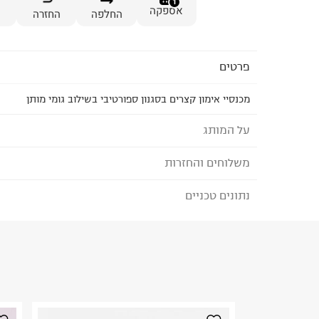
1
אספקה
החלפה
החזרה
פרטים
מכנסיי אימון קצרים בסגנון ספורטיבי בשילוב גומי מותן
על המותג
משלוחים והחזרות
FOX - פוקס
מותג הבייסיק המוביל בישראל לגברים, נשים, ילדים ו
נתונים טכניים
לבחירת בשיטת המשלוח המתאימה לכם,
נא ללחוץ כאן
הבחירות היומיומיות שלנו במרכז המלתחה ומציע מגוו
הזמנתם והתחרטתם?
BASIC IS BEAUTIFUL.
הרכב בד/חומר
:
POLYESTER 100%
₪) לזמן מוגבל! חינם בהזמנות מעל 500 ₪.
לפרטים נא
ארץ ייצור
:
false
ניתן גם להחזיר את החבילה דרך דואר ישראל ללא תשל
הוראות כביסה
כאן
.