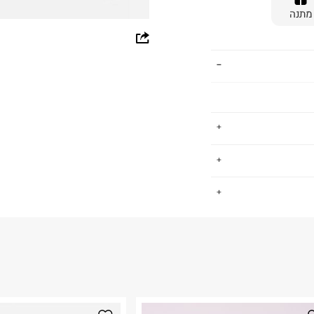
מתנה
whatsapp
facebook
pinterest
copy link
תינוקות, ששם את
.
ן מוצרים רחב עם
דגש על נוחות, איכות ומחיר נגיש. גם אנחנו, כמו ב FOX, חושבים ש -
החזרות / החלפות בקליק עם שליח עד הבית ב-14.9 ₪ (במקום ב-19.9
 ללחוץ כאן
.
ום.
למידע נא ללחוץ