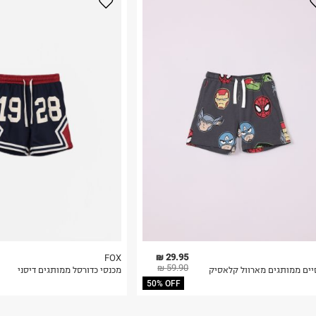
נא על גבי החבילה
רות באתר בלבד
 בלבד. לא ניתן
29.95 ₪
FOX
59.90 ₪
יים ממותגים מארוול קלאסיק
מכנסי כדורסל ממותגים דיסני
50% OFF