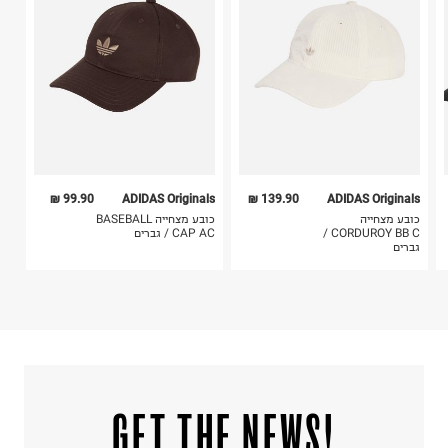
5. יש להחזיר את כל הפריטים עם התוויות.
לכבס צבעים כהים בנפרד
6. נעליים ניתן להחזיר רק בקופסתם המקורית בלבד.
ללא חומרי הלבנה, ללא השריה
אין לשפשף במקום אחד
לייבש הפוך ובצל
אין לייבש במכונת ייבוש
אסור לגהץ
ניקוי יבש אסור
ללא סחיטה
היבואן
99.90 ₪
ADIDAS Originals
139.90 ₪
ADIDAS Originals
אדידס ישראל
כובע מצחייה
כובע מצחייה BASEBALL
המכתש 6, חולון.
CORDUROY BB C /
CAP AC / גברים
גברים
ח.פ. 513404244
!GET THE NEWS