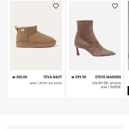
היבואן
3. מוצרי טיפוח ניתן להחזיר סגורים באריזתם המקורית
גלובל ברנדס גלרי בע"מ
בלבד. לא ניתן להחזיר לקים.
הברזל 38, תל אביב.
4. לא ניתן להחזיר ויטמינים ותוספי תזונה.
ח.פ. 515796605
5. יש להחזיר את כל הפריטים עם התוויות.
6. נעליים ניתן להחזיר רק בקופסתם המקורית בלבד.
300.00 ₪
TEVA NAOT
599.90 ₪
STEVE MADDEN
מגפונים LULAH DK.
מגפון פוך חיבוק / נשים
SUEDE / נשים