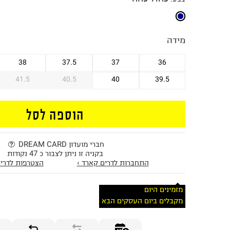
מידה
38
37.5
37
36
41.5
40.5
40
39.5
הוספה לסל
חברי מועדון DREAM CARD
בקניה זו ניתן לצבור כ 47 נקודות
התחברות לדרים קארד ›
הצטרפות לדרים
מזמינים היום
מקבלים ביום העסקים הבא