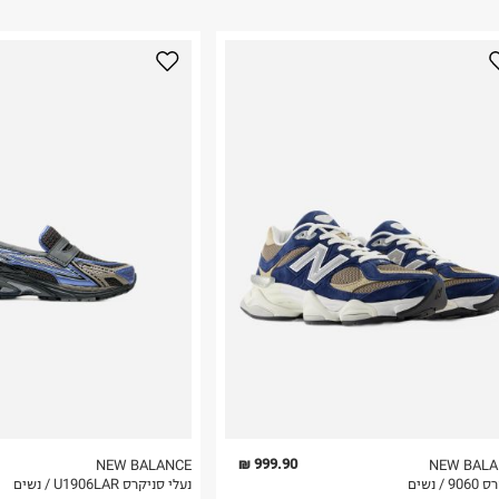
ום.
למידע נא ללחוץ
נא על גבי החבילה
רות באתר בלבד
 בלבד. לא ניתן
999.90 ₪
NEW BALANCE
NEW BALA
 / נשים
נעלי סניקרס U1906LAR / נשים