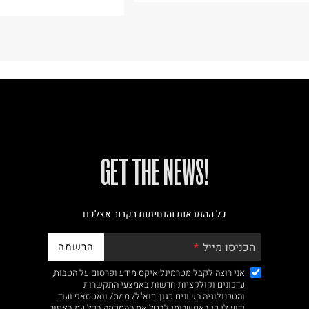
!GET THE NEWS
כל ההמראות והנחיתות בקרוב אצלכם
הרשמה
הכניסו מייל
אני רוצה לקבל מטרמינל איקס מידע ופרסום על הטבות,
עדכונים וקולקציות חדשות באמצעי התקשרות
והטכנולוגיה השונים כגון: דוא"ל/ סמס/ וואטסאפ ועוד.
ידוע לי כי באפשרותי לבטל את ההסכמה בכל עת באיזור