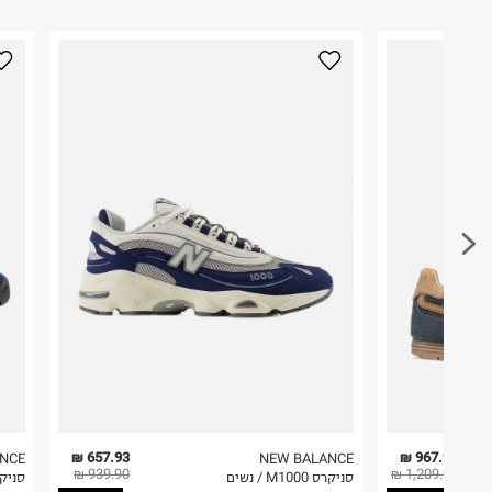
ניתן גם להחזיר את החבילה דרך דואר ישראל ללא תשל
היבואן
כאן
.
סילון ספורט
משה שרת 29, ראשון לציון.
לפני החזרת החבילה, חשוב להדביק את מדבקת הגוביי
ח.פ. 511408502
במקום בו הודבקה הכתובת שלכם.
פריטים שבירים יש להחזיר עם שליח דרך ממשק ההחז
בהתאם לתנאי השימוש.
חשוב לשים לב:
1. לא ניתן להחזיר פריטים שבירים דרך הדואר.
2. לא ניתן להחזיר חולצות בי"ס מודפסות בהדפסה אישית.
3. מוצרי טיפוח ניתן להחזיר סגורים באריזתם המקורית
להחזיר לקים.
4. לא ניתן להחזיר ויטמינים ותוספי תזונה.
5. יש להחזיר את כל הפריטים עם התוויות.
6. נעליים ניתן להחזיר רק בקופסתם המקורית בלבד.
657.93 ₪
967.92 ₪
NCE
NEW BALANCE
939.90 ₪
1,209.90 ₪
סניקרס M1000 / נשים
סניקרס 9060