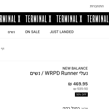
התחברות
JUST LANDED
ON SALE
נשים
דף 
NEW BALANCE
נעלי WRPD Runner / נשים
469.95 ₪
939.90 ₪
50% OFF
כחול כהה
צבע
: