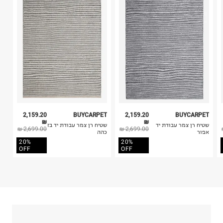
שטיחים בסנטר ב.ש
בלבד. לא ניתן להחזיר לקים.
השחפים 40, רעננה.
4. לא ניתן להחזיר ויטמינים ותוספי תזונה.
ח.פ. 512008939
5. יש להחזיר את כל הפריטים עם התוויות.
6. נעליים ניתן להחזיר רק בקופסתם המקורית בלבד.
2,159.20
BUYCARPET
2,159.20
BUYCARPET
₪
₪
שטיח רן צמר עבודת יד
שטיח רן צמר עבודת יד בז
2,699.00 ₪
2,699.00 ₪
אפור
כהה
20%
20%
OFF
OFF