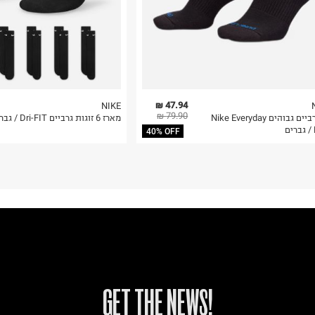
47.94 ₪
NIKE
79.90 ₪
זוג גרביים גבוהים Nike Everyday
מארז 6 זוגות גרביים Dri-FIT / גברים
ם
40% OFF
!GET THE NEWS