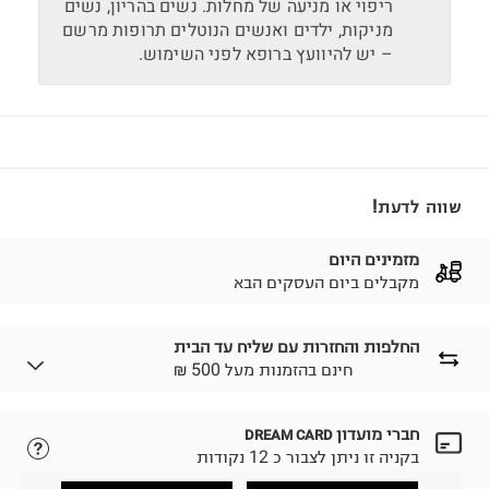
ריפוי או מניעה של מחלות. נשים בהריון, נשים
מניקות, ילדים ואנשים הנוטלים תרופות מרשם
– יש להיוועץ ברופא לפני השימוש.
שווה לדעת!
מזמינים היום
מקבלים ביום העסקים הבא
החלפות והחזרות עם שליח עד הבית
₪ חינם בהזמנות מעל 500
חברי מועדון
DREAM CARD
לבחירת בשיטת המשלוח המתאימה לכם,
נא ללחוץ כאן.
בקניה זו ניתן לצבור כ 12 נקודות
הזמנתם והתחרטתם?