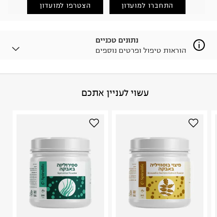
החזרות / החלפות בקליק עם שליח עד הבית ב-14.9 ₪
התחברו למועדון
הצטרפו למועדון
(במקום ב-19.9 ₪) לזמן מוגבל! חינם בהזמנות מעל 500 ₪.
לפרטים נא ללחוץ כאן
.
ניתן גם להחזיר את החבילה דרך דואר ישראל ללא תשלום.
נתונים טכניים
למידע נא ללחוץ כאן
.
הוראות טיפול ופרטים נוספים
לפני החזרת החבילה, חשוב להדביק את מדבקת הגוביינא על
גבי החבילה במקום בו הודבקה הכתובת שלכם.
פריטים שבירים יש להחזיר עם שליח דרך ממשק ההחזרות
באתר בלבד בהתאם לתנאי השימוש.
ארץ ייצור
:
ישראל
עשוי לעניין אתכם
חשוב לשים לב:
היבואן
1. לא ניתן להחזיר פריטים שבירים דרך הדואר.
טרמינל איקס אונליין בע"מ
2. לא ניתן להחזיר חולצות בי"ס מודפסות בהדפסה אישית.
בית פוקס-רח' החרמון
3. מוצרי טיפוח ניתן להחזיר סגורים באריזתם המקורית
קריית שדה התעופה
בלבד. לא ניתן להחזיר לקים.
ח.פ. 515722536
4. לא ניתן להחזיר ויטמינים ותוספי תזונה.
5. יש להחזיר את כל הפריטים עם התוויות.
6. נעליים ניתן להחזיר רק בקופסתם המקורית בלבד.