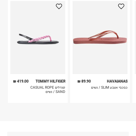
היבואן
3. מוצרי טיפוח ניתן להחזיר סגורים באריזתם המקורית
גלובל ברנדס גלרי בע"מ
בלבד. לא ניתן להחזיר לקים.
הברזל 38, תל אביב.
4. לא ניתן להחזיר ויטמינים ותוספי תזונה.
ח.פ. 515796605
5. יש להחזיר את כל הפריטים עם התוויות.
6. נעליים ניתן להחזיר רק בקופסתם המקורית בלבד.
419.00 ₪
TOMMY HILFIGER
89.90 ₪
HAVAIANAS
כפכפי אצבע SLIM / נשים
סנדלים CASUAL ROPE
SAND / נשים