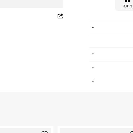
מתנה
whatsapp
facebook
pinterest
copy link
וילדים. פועלת מאז
.
ון ועד השלב בו
יר, מקצועיות ללא
החזרות / החלפות בקליק עם שליח עד הבית ב-14.9 ₪ (במקום ב-19.9
 ללחוץ כאן
.
ום.
למידע נא ללחוץ