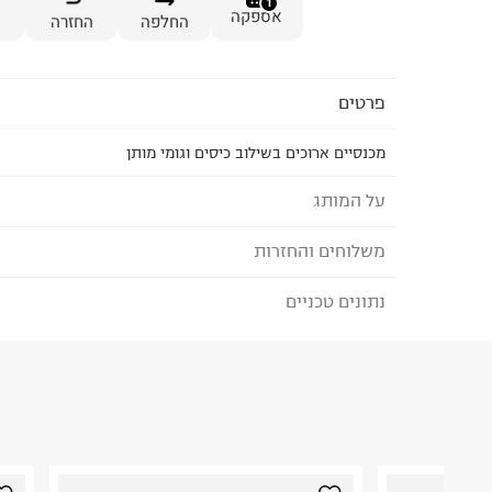
1
אספקה
החלפה
החזרה
פרטים
מכנסיים ארוכים בשילוב כיסים וגומי מותן
על המותג
משלוחים והחזרות
SHILAV - שילב
שילב, רשת החנויות המובילה בישראל למוצרי תינוקות 
נתונים טכניים
לבחירת בשיטת המשלוח המתאימה לכם,
נא ללחוץ כאן
1974 ומלווה את חווית ההורות בכל שלב, החל מההרי
הזמנתם והתחרטתם?
הפעוטות הולכים לגן. שילב מציעה איכות בכל רמת מח
פשרות, שירותיות כערך עליון וחדשנות מוצרית.
הרכב בד/חומר
:
100% COTTON
₪) לזמן מוגבל! חינם בהזמנות מעל 500 ₪.
לפרטים נא
ארץ ייצור
:
הונג קונג
ניתן גם להחזיר את החבילה דרך דואר ישראל ללא תשל
הוראות כביסה
כאן
.