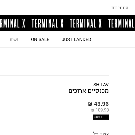
התחברות
JUST LANDED
ON SALE
נשים
SHILAV
מכנסיים ארוכים
43.96 ₪
109.90 ₪
60% OFF
בז'
צבע
: