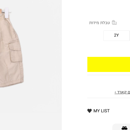
טבלת מידות
2Y
 קארד ›
MY LIST