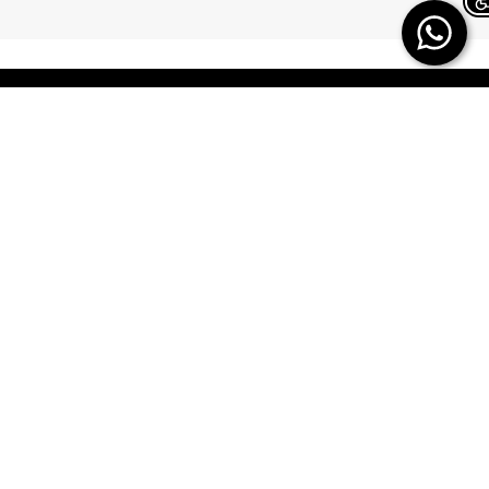
Chat on WhatsApp
TERMINAL X
HELP
משלוחים
אודות
החזרות/ החלפות
תקנון
ביטול עסקה
TERMINAL X GIFT
CARD
תשובות לכל השאלות
DREAM CARD
הטבות מולטיפאס
כרטיס אשראי
איפה ההזמנה שלי
DREAM CARD VIP
מבקר פנים – מקשיבון
DREAM GIFTCARD
יצירת קשר
הקרדיט שלי
הצהרת נגישות
מפת אתר