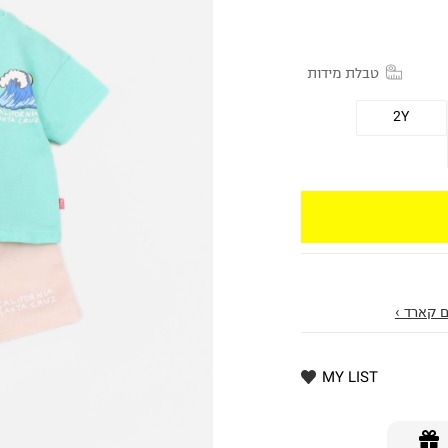
טבלת מידות
2Y
 קארד ›
MY LIST