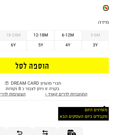
מידה
18-24M
12-18M
6-12M
3-6M
6Y
5Y
4Y
3Y
הוספה לסל
חברי מועדון DREAM CARD
בקניה זו ניתן לצבור כ 8 נקודות
התחברות לדרים קארד ›
הצטרפות לדרים
מזמינים היום
מקבלים ביום העסקים הבא
1