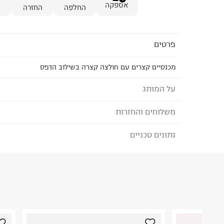
אספקה
החלפה
החזרה
פרטים
מכנסיים קצרים עם חולצה קצרה בשילוב הדפס
על המותג
משלוחים והחזרות
SHILAV - שילב
שילב, רשת החנויות המובילה בישראל למוצרי תינוקות 
נתונים טכניים
לבחירת בשיטת המשלוח המתאימה לכם,
נא ללחוץ כאן
1974 ומלווה את חווית ההורות בכל שלב, החל מההרי
הזמנתם והתחרטתם?
הפעוטות הולכים לגן. שילב מציעה איכות בכל רמת מח
פשרות, שירותיות כערך עליון וחדשנות מוצרית.
הרכב בד/חומר
:
100% COTTON
₪) לזמן מוגבל! חינם בהזמנות מעל 500 ₪.
לפרטים נא
ארץ ייצור
:
בנגלדש
ניתן גם להחזיר את החבילה דרך דואר ישראל ללא תשל
הוראות כביסה
כאן
.