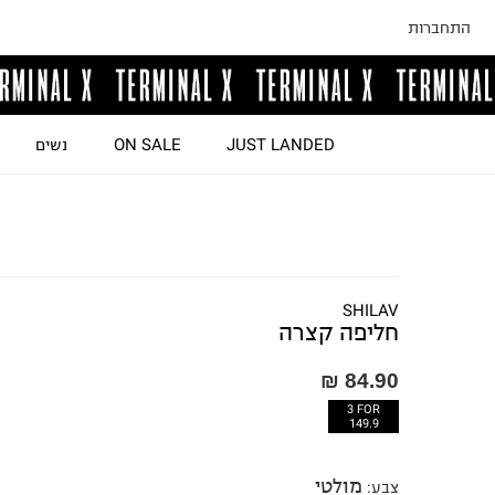
התחברות
JUST LANDED
ON SALE
נשים
SHILAV
חליפה קצרה
84.90 ₪
3 FOR
149.9
מולטי
צבע
: