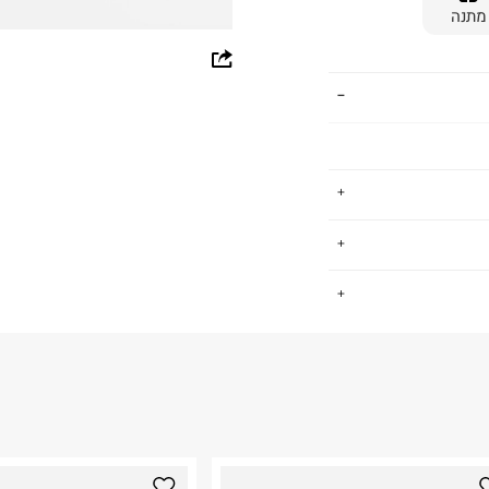
מתנה
whatsapp
facebook
pinterest
copy link
וילדים. פועלת מאז
.
ון ועד השלב בו
יר, מקצועיות ללא
החזרות / החלפות בקליק עם שליח עד הבית ב-14.9 ₪ (במקום ב-19.9
 ללחוץ כאן
.
ום.
למידע נא ללחוץ