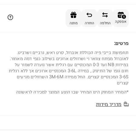
הוספה לסל
1
אספקה
החלפה
החזרה
מתנה
פרטים:
1
תחפושת בייבי פיה הכוללת אוברול, סרט ראש, גרביים ושרביט.
לאוברול מפתח צוואר וי ושרוולים ארוכים בשילוב כנפי דמה מאחור.
במידות NB ועד 0-3 המכנסיים עם רגלית אשר נועדה לשמור על
חום גופו של התינוק , במידה 3-6L המכנסיים ארוכים אך ללא רגלית
3-6S המכנסיים קצרים. החל ממידה 3M-6M השרוולים מגיעים
קצרים
*המחיר המחוק הינו המחיר שבו הוצע המוצר למכירה לראשונה
מדריך מידות