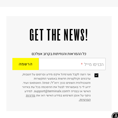
!GET THE NEWS
כל ההמראות והנחיתות בקרוב אצלכם
הכניסו מייל
הרשמה
אני רוצה לקבל מטרמינל איקס מידע ופרסום על הטבות,
עדכונים וקולקציות חדשות באמצעי התקשרות
והטכנולוגיה השונים כגון: דוא"ל/ סמס/ וואטסאפ ועוד.
ידוע לי כי באפשרותי לבטל את ההסכמה בכל עת באיזור
האישי או בפנייה לsupport@terminalx.com. למידע
נוסף על אופן השימוש במידע האישי ראו את
מדיניות
הפרטיות.