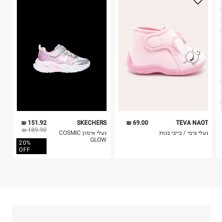
סנדי ישראל מותגים בע"מ
בלבד. לא ניתן להחזיר לקים.
טוליפמן 7, ראשון לציון.
4. לא ניתן להחזיר ויטמינים ותוספי תזונה.
ח.פ. 516013059
5. יש להחזיר את כל הפריטים עם התוויות.
6. נעליים ניתן להחזיר רק בקופסתם המקורית בלבד.
151.92 ₪
SKECHERS
69.00 ₪
TEVA NAOT
189.90 ₪
נעלי ציפי / בייבי בנות
נעלי אימון COSMIC
GLOW
20%
OFF