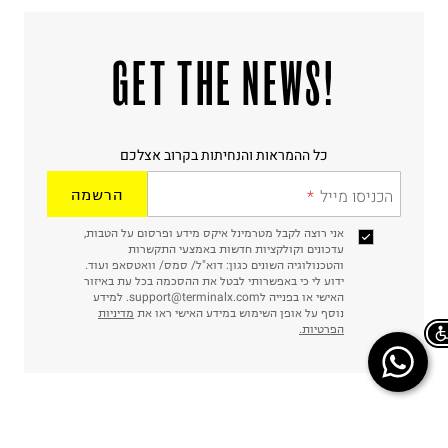
!GET THE NEWS
כל ההמראות והנחיתות בקרוב אצלכם
הכניסו מייל
הרשמה
אני רוצה לקבל מטרמינל איקס מידע ופרסום על הטבות,
עדכונים וקולקציות חדשות באמצעי התקשרות
והטכנולוגיה השונים כגון: דוא"ל/ סמס/ וואטסאפ ועוד.
ידוע לי כי באפשרותי לבטל את ההסכמה בכל עת באיזור
האישי או בפנייה לsupport@terminalx.com. למידע
נוסף על אופן השימוש במידע האישי ראו את
מדיניות
הפרטיות.
Chat on WhatsApp