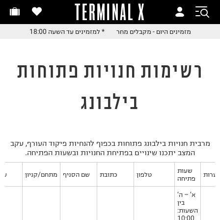
TERMINAL X
חלפות והחזרות בקליק
זמינים היום - מקבלים מחר
מזמינים היום - מקבלים מחר
* למזמינים עד השעה 18:00
ם שליח עד הבית!
 למזמינים עד השעה 18:00
חלפות והחזרות בקליק
רשימות חנויות פתוחות
ם שליח עד הבית!
שלוח עד הבית החל מ₪9.9
בילבונג
שלוח חינם מעל ₪249
מרבית חנויות בילבונג פתוחות בכפוף להנחיות פיקוד העורף, עקב
המצב יתכנו שינויים בפתיחת החנויות ובשעות הפתיחה.
שעות
ערות
טלפון
כתובת
שם הסניף
מתחם/קניון
עיר
פתיחה
א’ – ה’
בין
השעות:
10:00