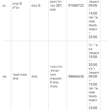
השעות:
רח' ויצמן
קניון G
09:00
97680722
301 כפר
כפס G
כפ"ס
כפ"ס
–
סבא
15:00
ש’: חצי
שעה
מצאת
השבת
–
23:00
א’ – ה’
בין
השעות:
10:00
–
20:00
רח' גיבורי
ו’ בין
ישראל,
השעות:
אזור
נצבא סנטר
09:00
98866636
פולג
נתניה
התעשיה
פולג
–
פולג 5
15:00
נתניה
ש’: חצי
שעה
מצאת
השבת
–
23:00