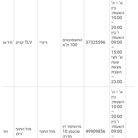
א’ – ה’
בין
השעות:
10:00
–
20:00
ו’ בין
השעות:
החשמונאים
09:00
37325596
גינדי
קניון TLV
תל אביב
100 ת"א
–
15:00
ש’: חצי
שעה
מצאת
השבת
–
23:00
א’ – ה’
בין
השעות:
10:00
–
20:00
ו’ בין
השעות:
פרופסור דן
מול החוף
09:00
49909856
שכטמן 10
מול החוף
חדרה
וילג'
–
חדרה