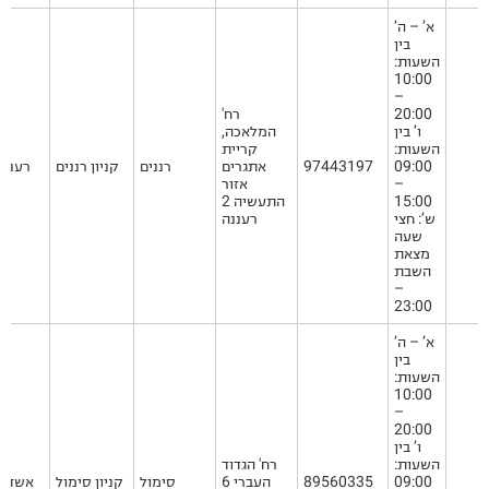
א’ – ה’
בין
השעות:
10:00
–
20:00
רח'
ו’ בין
המלאכה,
השעות:
קריית
09:00
97443197
אתגרים
רננים
קניון רננים
רעננה
–
אזור
15:00
התעשיה 2
ש’: חצי
רעננה
שעה
מצאת
השבת
–
23:00
א’ – ה’
בין
השעות:
10:00
–
20:00
ו’ בין
השעות:
רח' הגדוד
09:00
89560335
העברי 6
סימול
קניון סימול
אשדוד