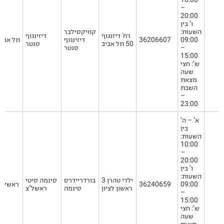
–
20:00
ו’ בין
השעות:
קוויקסילבר
רח' דיזנגוף
דיזינגוף
09:00
36206607
דיזינגוף
תל אביב
50 תל אביב
סנטר
–
סנטר
15:00
ש’: חצי
שעה
מצאת
השבת
–
23:00
א’ – ה’
בין
השעות:
10:00
–
20:00
ו’ בין
השעות:
ילדי טהרן 3
בורדריידרס
סינמה סיטי
09:00
36240659
ראשל"צ
ראשון לציון
סינמה
ראשל"צ
–
15:00
ש’: חצי
שעה