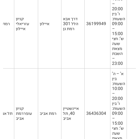
–
20:00
ו’ בין
השעות:
דרך אבא
קניון
09:00
36199949
הלל 301
איילון
עזריאלי
רמת גן
–
רמת גן
איילון
15:00
ש’: חצי
שעה
מצאת
השבת
–
23:00
א’ – ה’
בין
השעות:
10:00
–
20:00
ו’ בין
השעות:
איינשטיין
קניון
09:00
36436304
40, תל
רמת אביב
עופררמת
תל אביב
–
אביב
אביב
15:00
ש’: חצי
שעה
מצאת