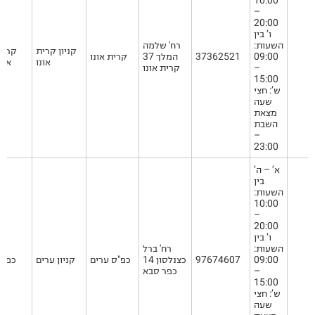
10:00
–
20:00
ו’ בין
השעות:
רח' שלמה
קניון קרית
קרית
09:00
37362521
המלך 37
קרית אונו
אונו
אונו
–
קרית אונו
15:00
ש’: חצי
שעה
מצאת
השבת
–
23:00
א’ – ה’
בין
השעות:
10:00
–
20:00
ו’ בין
השעות:
רח' ברל
09:00
97674607
כצנלסון 14
כפ"ס ערים
קניון ערים
כפ"ס
–
כפר סבא
15:00
ש’: חצי
שעה