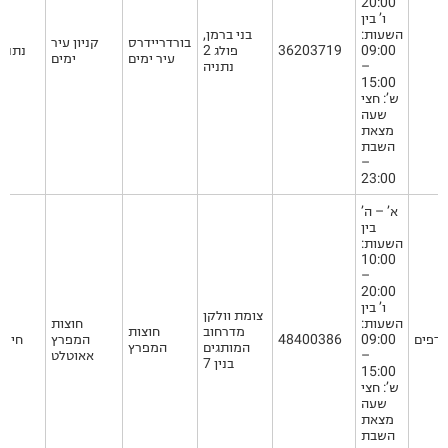
20:00
ו’ בין
השעות:
בני ברמן,
בורדריידרס
קניון עיר
09:00
36203719
פולג 2
נתניה
עיר ימים
ימים
–
נתניה
15:00
ש’: חצי
שעה
מצאת
השבת
–
23:00
א’ – ה’
בין
השעות:
10:00
–
20:00
ו’ בין
צומת וולקן
השעות:
חוצות
מדרחוב
חוצות
ודפים
09:00
48400386
המפרץ
חיפה
המותגים
המפרץ
–
אאוטלט
בנין 7
15:00
ש’: חצי
שעה
מצאת
השבת