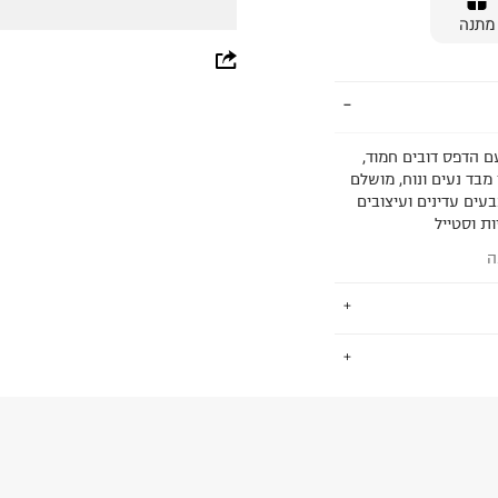
מתנה
whatsapp
facebook
pinterest
 עם הדפס דובים חמוד,
מבד נעים ונוח, מושלם
copy link
בעים עדינים ועיצובים
ת וסטייל
ה
.
Sweatshirt 80
החזרות / החלפות בקליק עם שליח עד הבית ב-14.9 ₪ (במקום ב-19.9
 ללחוץ כאן
.