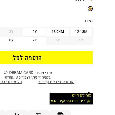
צבע
:
מידה
3Y
2Y
18-24M
12-18M
8Y
7Y
6Y
5Y
הוספה לסל
חברי מועדון DREAM CARD
בקניה זו ניתן לצבור כ 8 נקודות
התחברות לדרים קארד ›
הצטרפות לדרים
מזמינים היום
מקבלים ביום העסקים הבא