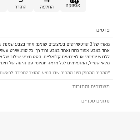
1
אספקה
החלפה
החזרה
פרטים
מארז של 3 סווטשירטים בעיצובים שונים: אחד בצבע שמנת
אחד בצבע אפור כהה ואחד בצבע ורוד רך. כל סווטשירט עשוי 
ללבוש יומיומי או לאירועים קז'ואליים. הסט מציע שילוב של צ
מלאי סטייל, המתאימים לכל מראה יומיומי עם נגיעה של חינניו
*המחיר המחוק הינו המחיר שבו הוצע המוצר למכירה לראשונ
משלוחים והחזרות
נתונים טכניים
לבחירת בשיטת המשלוח המתאימה לכם,
נא ללחוץ כאן
הזמנתם והתחרטתם?
הרכב בד/חומר
:
% Cotton 20% Polyester Cuff &
Hem 95%
₪) לזמן מוגבל! חינם בהזמנות מעל 500 ₪.
לפרטים נא
ארץ ייצור
:
סין