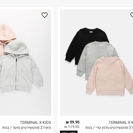
ום.
למידע נא ללחוץ
נא על גבי החבילה
רות באתר בלבד
 בלבד. לא ניתן
59.95 ₪
TERMINAL X KIDS
TERMINAL X 
119.90 ₪
/ בנות
מארז 2 סווטשירטים פוטר / בנות