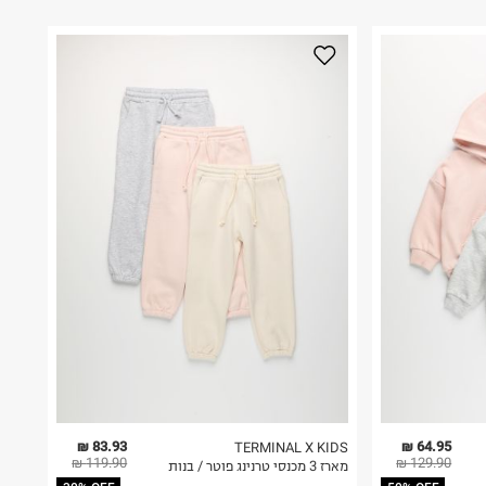
83.93 ₪
64.95 ₪
TERMINAL X KIDS
119.90 ₪
129.90 ₪
מארז 3 מכנסי טרנינג פוטר / בנות