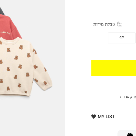
טבלת מידות
4Y
 קארד ›
MY LIST