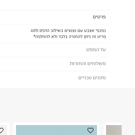
פרטים
כפכפי אצבע עם נצנצים בשילוב הדפס ולוגו.
פריט זה ניתן להחזרה בלבד ולא להחלפה*
על המותג
משלוחים והחזרות
REEF - ריף
כשהאחים הארגנטינאיים פרננדו וסנטיאגו אגורי השתקע
נתונים טכניים
לבחירת בשיטת המשלוח המתאימה לכם,
נא ללחוץ כאן
הזמנתם והתחרטתם?
את מותג הנעלת החוף שלהם reef, מ
את המוצרים וכמוהם עשו עוד ועוד אנשי שמש וחוף מס
הרכב בד/חומר
:
Syn
שהמותג הפופולרי צבר לעצמו מוניטין של מותג כפכפ
₪) לזמן מוגבל! חינם בהזמנות מעל 500 ₪.
לפרטים נא
ארץ ייצור
:
וייטנאם
בעולם.
ניתן גם להחזיר את החבילה דרך דואר ישראל ללא תשל
אין הוראות מיוחדות
כאן
.
היבואן
לפני החזרת החבילה, חשוב להדביק את מדבקת הגוביי
טרמינל איקס אונליין בע"מ