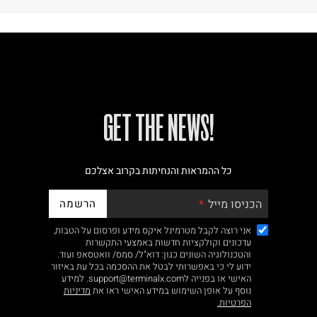
!GET THE NEWS
כל ההמראות והנחיתות בקרוב אצלכם
הרשמה
הכניסו מייל
אני רוצה לקבל מטרמינל איקס מידע ופרסום על הטבות,
עדכונים וקולקציות חדשות באמצעי התקשרות
והטכנולוגיה השונים כגון: דוא"ל/ סמס/ וואטסאפ ועוד.
ידוע לי כי באפשרותי לבטל את ההסכמה בכל עת באיזור
האישי או בפנייה לsupport@terminalx.com. למידע
נוסף על אופן השימוש במידע האישי ראו את
מדיניות
הפרטיות.