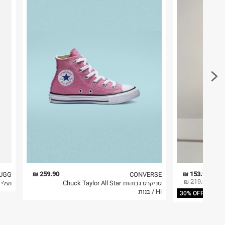
במקום בו הודבקה הכתובת שלכם.
בית פוקס-רח' החרמון
קריית שדה התעופה
פריטים שבירים יש להחזיר עם שליח דרך ממשק ההחז
ח.פ. 515722536
בהתאם לתנאי השימוש.
חשוב לשים לב:
1. לא ניתן להחזיר פריטים שבירים דרך הדואר.
2. לא ניתן להחזיר חולצות בי"ס מודפסות בהדפסה אישית.
3. מוצרי טיפוח ניתן להחזיר סגורים באריזתם המקורית
להחזיר לקים.
4. לא ניתן להחזיר ויטמינים ותוספי תזונה.
5. יש להחזיר את כל הפריטים עם התוויות.
6. נעליים ניתן להחזיר רק בקופסתם המקורית בלבד.
259.90 ₪
153.93 ₪
UGG
CONVERSE
219.90 ₪
סניקרס גבוהות Chuck Taylor All Star
נעלי Classic
Hi / בנות
30% OFF