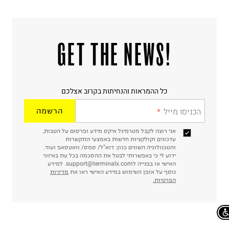
!GET THE NEWS
כל ההמראות והנחיתות בקרוב אצלכם
הכניסו מייל
הרשמה
אני רוצה לקבל מטרמינל איקס מידע ופרסום על הטבות,
עדכונים וקולקציות חדשות באמצעי התקשרות
והטכנולוגיה השונים כגון: דוא"ל/ סמס/ וואטסאפ ועוד.
ידוע לי כי באפשרותי לבטל את ההסכמה בכל עת באיזור
האישי או בפנייה לsupport@terminalx.com. למידע
נוסף על אופן השימוש במידע האישי ראו את
מדיניות
הפרטיות.