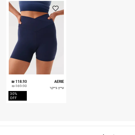
118.93 ₪
AERIE
169.90 ₪
טייץ בייקר
30%
OFF