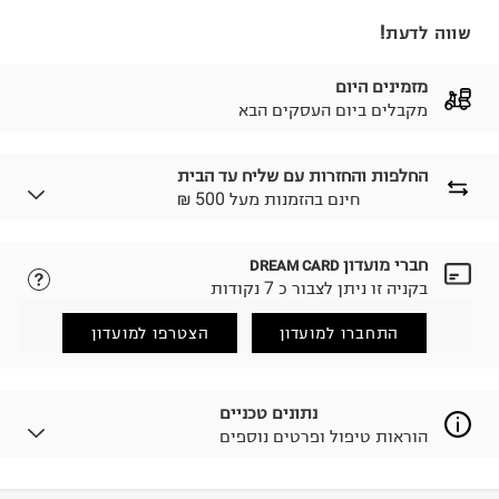
שווה לדעת!
מזמינים היום
מקבלים ביום העסקים הבא
החלפות והחזרות עם שליח עד הבית
₪ חינם בהזמנות מעל 500
חברי מועדון
DREAM CARD
לבחירת בשיטת המשלוח המתאימה לכם,
נא ללחוץ כאן.
בקניה זו ניתן לצבור כ 7 נקודות
הזמנתם והתחרטתם?
החזרות / החלפות בקליק עם שליח עד הבית ב-14.9 ₪
התחברו למועדון
הצטרפו למועדון
(במקום ב-19.9 ₪) לזמן מוגבל! חינם בהזמנות מעל 500 ₪.
לפרטים נא ללחוץ כאן
.
ניתן גם להחזיר את החבילה דרך דואר ישראל ללא תשלום.
נתונים טכניים
למידע נא ללחוץ כאן
.
הוראות טיפול ופרטים נוספים
לפני החזרת החבילה, חשוב להדביק את מדבקת הגוביינא על
גבי החבילה במקום בו הודבקה הכתובת שלכם.
פריטים שבירים יש להחזיר עם שליח דרך ממשק ההחזרות