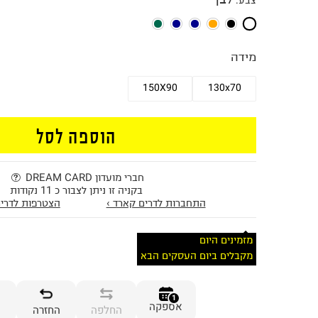
צבע
:
מידה
150X90
130x70
הוספה לסל
חברי מועדון DREAM CARD
בקניה זו ניתן לצבור כ 11 נקודות
התחברות לדרים קארד ›
הצטרפות לדרים
מזמינים היום
מקבלים ביום העסקים הבא
1
אספקה
החלפה
החזרה