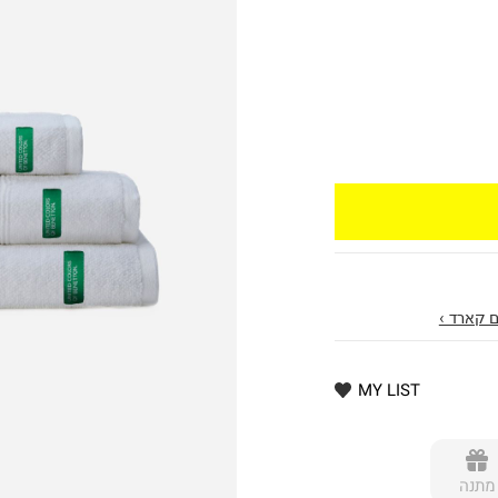
 קארד ›
MY LIST
מתנה