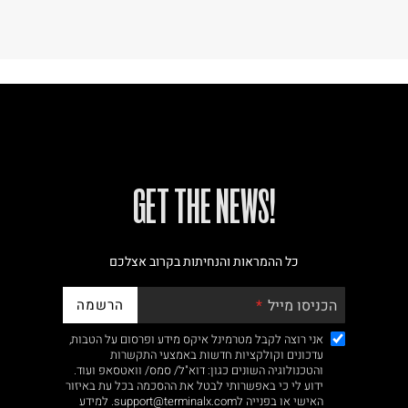
!GET THE NEWS
כל ההמראות והנחיתות בקרוב אצלכם
הרשמה
הכניסו מייל
אני רוצה לקבל מטרמינל איקס מידע ופרסום על הטבות,
עדכונים וקולקציות חדשות באמצעי התקשרות
והטכנולוגיה השונים כגון: דוא"ל/ סמס/ וואטסאפ ועוד.
ידוע לי כי באפשרותי לבטל את ההסכמה בכל עת באיזור
האישי או בפנייה לsupport@terminalx.com. למידע