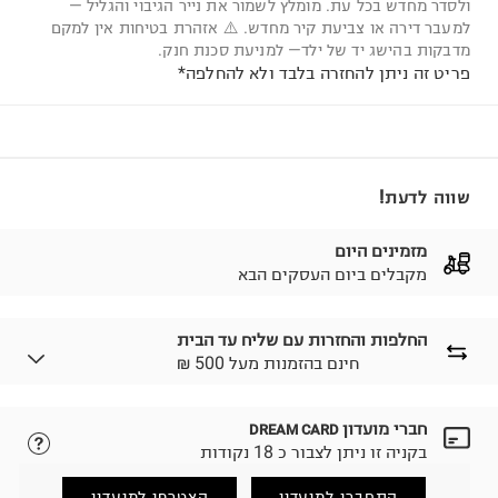
ולסדר מחדש בכל עת. מומלץ לשמור את נייר הגיבוי והגליל —
למעבר דירה או צביעת קיר מחדש. ⚠️ אזהרת בטיחות אין למקם
מדבקות בהישג יד של ילד— למניעת סכנת חנק.
פריט זה ניתן להחזרה בלבד ולא להחלפה*
שווה לדעת!
מזמינים היום
מקבלים ביום העסקים הבא
החלפות והחזרות עם שליח עד הבית
₪ חינם בהזמנות מעל 500
חברי מועדון
DREAM CARD
לבחירת בשיטת המשלוח המתאימה לכם,
נא ללחוץ כאן.
בקניה זו ניתן לצבור כ 18 נקודות
הזמנתם והתחרטתם?
החזרות / החלפות בקליק עם שליח עד הבית ב-14.9 ₪
התחברו למועדון
הצטרפו למועדון