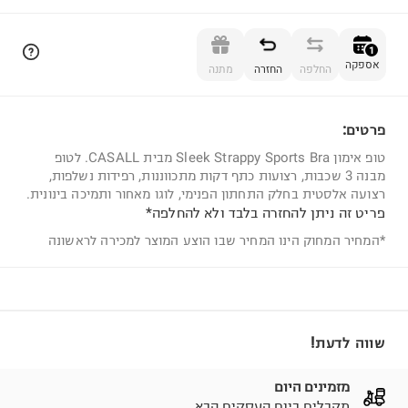
הוספה לסל
1
אספקה
החלפה
החזרה
מתנה
פרטים:
1
טופ אימון Sleek Strappy Sports Bra מבית CASALL. לטופ
מבנה 3 שכבות, רצועות כתף דקות מתכווננות, רפידות נשלפות,
רצועה אלסטית בחלק התחתון הפנימי, לוגו מאחור ותמיכה בינונית.
פריט זה ניתן להחזרה בלבד ולא להחלפה*
*המחיר המחוק הינו המחיר שבו הוצע המוצר למכירה לראשונה
שווה לדעת!
מזמינים היום
מקבלים ביום העסקים הבא