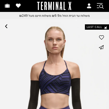
TERMINAL X
זמינים היום
שלוח עד הבית החל מ₪9.9
משלוח עד הבית החל מ₪9.9
משלוח חינם מעל ₪249
שלוח חינם מעל ₪249
קבלים ביום העסקים הבא
LAST CALL
חלפות והחזרות בקליק
ם שליח עד הבית!
שלוח עד הבית החל מ₪9.9
whatsapp
שלוח חינם מעל ₪249
facebook
pinterest
copy link