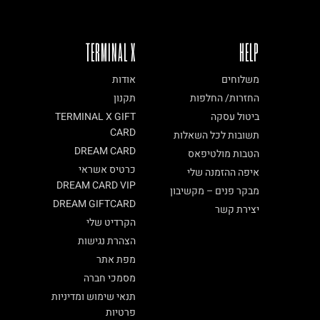
TERMINAL X
HELP
משלוחים
אודות
החזרות/ החלפות
תקנון
ביטול עסקה
TERMINAL X GIFT
CARD
תשובות לכל השאלות
DREAM CARD
הטבות מולטיפאס
כרטיס אשראי
איפה ההזמנה שלי
DREAM CARD VIP
מבקר פנים – מקשיבון
DREAM GIFTCARD
יצירת קשר
הקרדיט שלי
הצהרת נגישות
מפת אתר
מסמכי חברה
תנאי שימוש ומדיניות
פרטיות