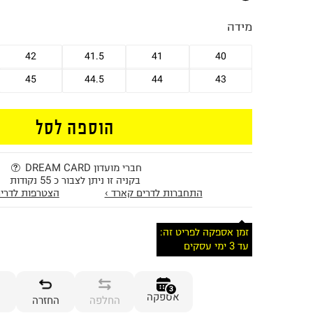
מידה
42
41.5
41
40
45
44.5
44
43
הוספה לסל
חברי מועדון DREAM CARD
בקניה זו ניתן לצבור כ 55 נקודות
התחברות לדרים קארד ›
הצטרפות לדרים
זמן אספקה לפריט זה:
עד 3 ימי עסקים
3
אספקה
החלפה
החזרה