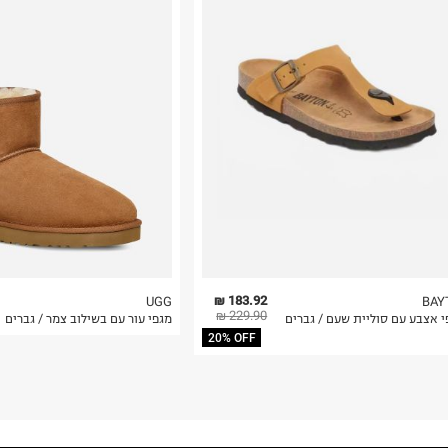
רות באתר בלבד
 בלבד. לא ניתן
183.92 ₪
UGG
BAY
229.90 ₪
י אצבע עם סוליית שעם / גברים
מגפי עור עם בשילוב צמר / גברים
20% OFF