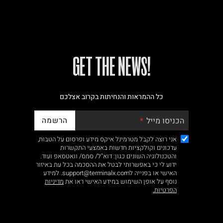
!GET THE NEWS
כל ההמראות והנחיתות בקרוב אצלכם
הרשמה
הכניסו מייל
אני רוצה לקבל מטרמינל איקס מידע ופרסום על הטבות,
עדכונים וקולקציות חדשות באמצעי התקשרות
והטכנולוגיה השונים כגון: דוא"ל/ סמס/ וואטסאפ ועוד.
ידוע לי כי באפשרותי לבטל את ההסכמה בכל עת באיזור
האישי או בפנייה לsupport@terminalx.com. למידע
נוסף על אופן השימוש במידע האישי ראו את
מדיניות
הפרטיות.