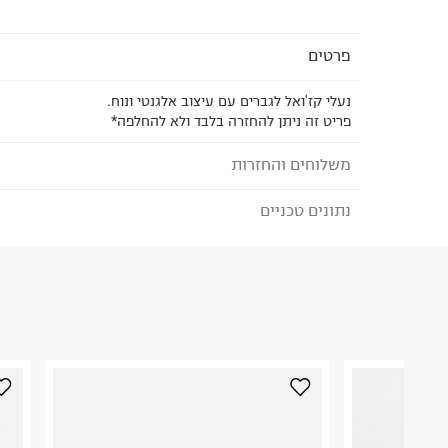
פרטים
נעלי קז'ואל לגברים עם עיצוב אלגנטי ונוח.
פריט זה ניתן להחזרה בלבד ולא להחלפה*
משלוחים והחזרות
נתונים טכניים
לבחירת בשיטת המשלוח המתאימה לכם,
נא ללחוץ כאן
הזמנתם והתחרטתם?
הרכב בד/חומר
:
UPPER: Suede Sole: Rubber
₪) לזמן מוגבל! חינם בהזמנות מעל 500 ₪.
לפרטים נא
ארץ ייצור
:
וייטנאם
ניתן גם להחזיר את החבילה דרך דואר ישראל ללא תשל
הוראות כביסה
כאן
.
לפני החזרת החבילה, חשוב להדביק את מדבקת הגוביי
במקום בו הודבקה הכתובת שלכם.