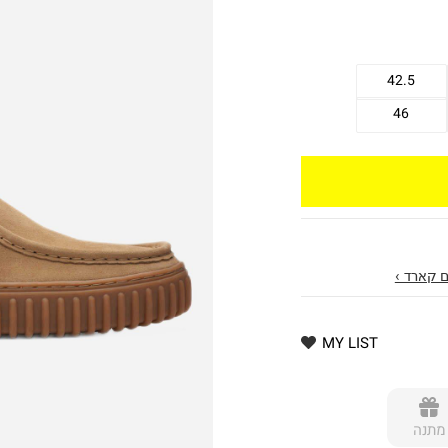
42.5
46
 קארד ›
MY LIST
מתנה