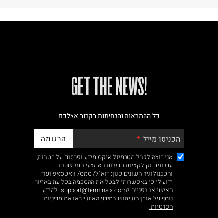
!GET THE NEWS
כל ההמראות והנחיתות בקרוב אצלכם
הרשמה
הכניסו מייל
אני רוצה לקבל מטרמינל איקס מידע ופרסום על הטבות,
עדכונים וקולקציות חדשות באמצעי התקשרות
והטכנולוגיה השונים כגון: דוא"ל/ סמס/ וואטסאפ ועוד.
ידוע לי כי באפשרותי לבטל את ההסכמה בכל עת באיזור
האישי או בפנייה לsupport@terminalx.com. למידע
נוסף על אופן השימוש במידע האישי ראו את
מדיניות
הפרטיות.