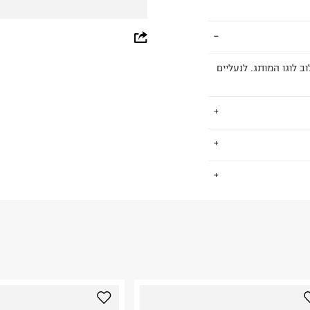
whatsapp
facebook
בית CONVERSE מדגם CHUCK 70 OX בשילוב לוגו המותג. לנעליים
pinterest
copy link
 הפופולאריות
.
א הדרך שלו
 עד הערב ונלבשות
החזרות / החלפות בקליק עם שליח עד הבית ב-14.9 ₪ (במקום ב-19.9
 ללחוץ כאן
.
ום.
למידע נא ללחוץ
נא על גבי החבילה