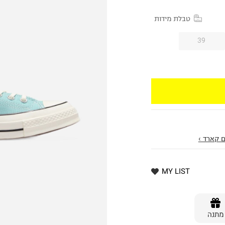
טבלת מידות
39
 קארד ›
MY LIST
מתנה