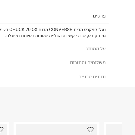
פרטים
נעלי סניקרס מ
גפת קנבס, שרוכי קשירה וסולייה שטוחה בסיומת מעוגלת.
על המותג
משלוחים והחזרות
CONVERSE - קונברס
הסניקרס האייקוניות שיצר צ'אק טיילור הפכו לנעליים
נתונים טכניים
לבחירת בשיטת המשלוח המתאימה לכם,
נא ללחוץ כאן
שנמצאות במלתחה של כל מי שאופנת רחוב טרנדית הי
הזמנתם והתחרטתם?
להתלבש. הנעליים מלוות אותנו בכל רגע ביום מהבוקר
עם ג'ינס וטי שירט, אבל ממש לא רק.
הרכב בד/חומר
:
Textile
₪) לזמן מוגבל! חינם בהזמנות מעל 500 ₪.
לפרטים נא
ארץ ייצור
:
וייטנאם
ניתן גם להחזיר את החבילה דרך דואר ישראל ללא תשל
הוראות כביסה
כאן
.
לפני החזרת החבילה, חשוב להדביק את מדבקת הגוביי