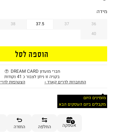
מידה
38
37.5
37
36
40
הוספה לסל
חברי מועדון DREAM CARD
בקניה זו ניתן לצבור כ 41 נקודות
התחברות לדרים קארד ›
הצטרפות לדרים
מזמינים היום
מקבלים ביום העסקים הבא
1
אספקה
החלפה
החזרה