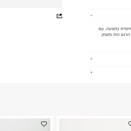
whatsapp
facebook
ד לנוחות יומיומית בתנועה. עם
דרני, הדגם הזה מספק
pinterest
copy link
.
החזרות / החלפות בקליק עם שליח עד הבית ב-14.9 ₪ (במקום ב-19.9
 ללחוץ כאן
.
ום.
למידע נא ללחוץ
נא על גבי החבילה