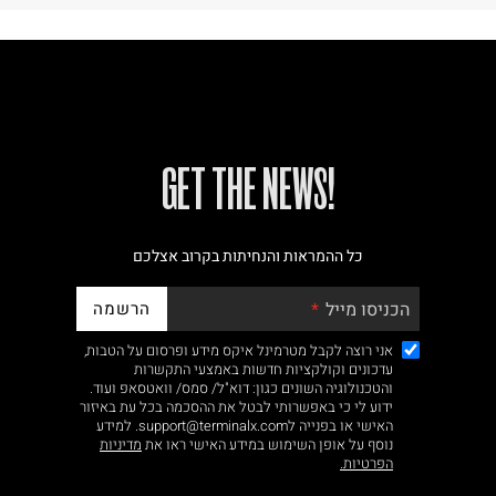
!GET THE NEWS
כל ההמראות והנחיתות בקרוב אצלכם
הרשמה
הכניסו מייל
אני רוצה לקבל מטרמינל איקס מידע ופרסום על הטבות,
עדכונים וקולקציות חדשות באמצעי התקשרות
והטכנולוגיה השונים כגון: דוא"ל/ סמס/ וואטסאפ ועוד.
ידוע לי כי באפשרותי לבטל את ההסכמה בכל עת באיזור
האישי או בפנייה לsupport@terminalx.com. למידע
נוסף על אופן השימוש במידע האישי ראו את
מדיניות
הפרטיות.