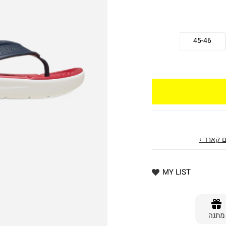
45-46
 קארד ›
MY LIST
מתנה