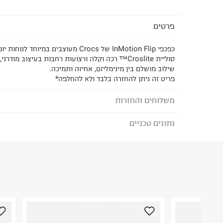
פרטים
כפכפי InMotion Flip של Crocs מעוצבים במיוח
סוליית Croslite™ רכה וקלה ורצועות רחבות בעיצוב מו
שילוב מושלם בין מינימליזם, אחיזה ותמיכה.
פריט זה ניתן להחזרה בלבד ולא להחלפה*
משלוחים והחזרות
נתונים טכניים
לבחירת בשיטת המשלוח המתאימה לכם,
נא ללחוץ כאן
הזמנתם והתחרטתם?
הרכב בד/חומר
:
קרוסלייט )סינתטי(
₪) לזמן מוגבל! חינם בהזמנות מעל 500 ₪.
לפרטים נא
ארץ ייצור
:
סין
ניתן גם להחזיר את החבילה דרך דואר ישראל ללא תשל
הוראות כביסה
כאן
.
לפני החזרת החבילה, חשוב להדביק את מדבקת הגוביי