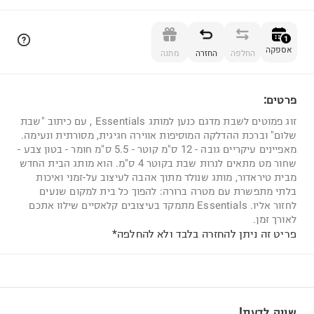
הוספה לסל
1
אספקה
החלפה
החזרה
מתנה
פרטים:
1
זוג פמוטים לשבת מדגם כנען למותג Essentials , עם כיתוב "שבת
שלום" וברכת ההדלקה המוסיפות אווירה חגיגית, מסורתית ונעימה.
מאפיינים עיקריים גובה - 12 ס"מ קוטר - 5.5 ס"מ חומר - בטון צבע -
שחור מט מתאים לנרות שבת בקוטר 4 ס"מ. הוא מותג הבית החדש
מבית טיראדור, מותג שנולד מתוך אהבה לעיצוב על-זמני ואיכות
בלתי מתפשרת עם מטרה ברורה: להפוך כל בית למקום שנעים
לחזור אליו. Essentials מתמקד בעיצובים קלאסיים שילוו אתכם
לאורך זמן.
פריט זה ניתן להחזרה בלבד ולא להחלפה*
שווה לדעת!