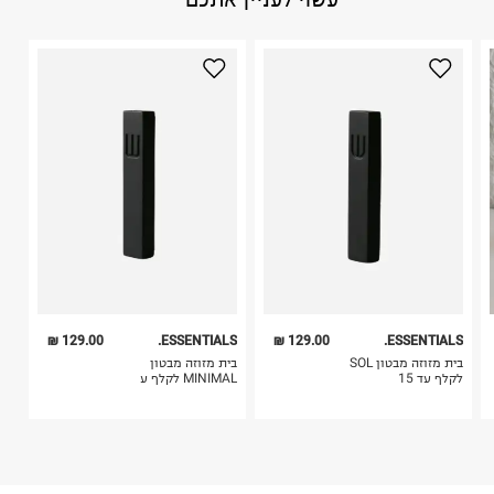
1. לא ניתן להחזיר פריטים שבירים דרך הדואר.
היבואן
2. לא ניתן להחזיר חולצות בי"ס מודפסות בהדפסה אישית.
אברהם כהן ידיות ופרופ
3. מוצרי טיפוח ניתן להחזיר סגורים באריזתם המקורית
האורג 6, מודיעין.
בלבד. לא ניתן להחזיר לקים.
ח.פ. 512711441
4. לא ניתן להחזיר ויטמינים ותוספי תזונה.
5. יש להחזיר את כל הפריטים עם התוויות.
6. נעליים ניתן להחזיר רק בקופסתם המקורית בלבד.
129.00 ₪
ESSENTIALS.
129.00 ₪
ESSENTIALS.
בית מזוזה מבטון SOL
בית מזוזה מבטון
לקלף עד 15
MINIMAL לקלף ע