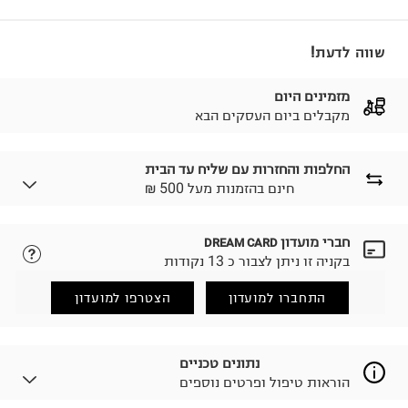
שווה לדעת!
מזמינים היום
מקבלים ביום העסקים הבא
החלפות והחזרות עם שליח עד הבית
₪ חינם בהזמנות מעל 500
חברי מועדון
DREAM CARD
לבחירת בשיטת המשלוח המתאימה לכם,
נא ללחוץ כאן.
בקניה זו ניתן לצבור כ 13 נקודות
הזמנתם והתחרטתם?
החזרות / החלפות בקליק עם שליח עד הבית ב-14.9 ₪
התחברו למועדון
הצטרפו למועדון
(במקום ב-19.9 ₪) לזמן מוגבל! חינם בהזמנות מעל 500 ₪.
לפרטים נא ללחוץ כאן
.
ניתן גם להחזיר את החבילה דרך דואר ישראל ללא תשלום.
נתונים טכניים
למידע נא ללחוץ כאן
.
הוראות טיפול ופרטים נוספים
לפני החזרת החבילה, חשוב להדביק את מדבקת הגוביינא על
גבי החבילה במקום בו הודבקה הכתובת שלכם.