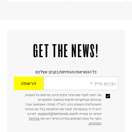
!GET THE NEWS
כל ההמראות והנחיתות בקרוב אצלכם
הכניסו מייל
הרשמה
אני רוצה לקבל מטרמינל איקס מידע ופרסום על הטבות,
עדכונים וקולקציות חדשות באמצעי התקשרות
והטכנולוגיה השונים כגון: דוא"ל/ סמס/ וואטסאפ ועוד.
ידוע לי כי באפשרותי לבטל את ההסכמה בכל עת באיזור
האישי או בפנייה לsupport@terminalx.com. למידע
נוסף על אופן השימוש במידע האישי ראו את
מדיניות
הפרטיות.