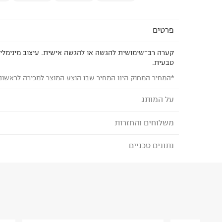
פרטים
קערה רב־שימושית להגשה או להגשה אישית. עיצוב מינימל
טבעית.
*המחיר המחוק הינו המחיר שבו הוצע המוצר למכירה לראשונ
על המותג
משלוחים והחזרות
FOX HOME - פוקס הום
מותג המציע מגוון מוצרים רחב בתחומי המטבח, שולחן
נתונים טכניים
לבחירת בשיטת המשלוח המתאימה לכם,
נא ללחוץ כאן
לבית ועוד. המותג שם לו למטרה להעשיר את סגנון החי
הזמנתם והתחרטתם?
שאוהב ומחפש חדשנות ויצירתיות לצד איכות.
הרכב בד/חומר
:
100% פורצלן
₪) לזמן מוגבל! חינם בהזמנות מעל 500 ₪.
לפרטים נא
ארץ ייצור
:
סין
ניתן גם להחזיר את החבילה דרך דואר ישראל ללא תשל
היבואן
כאן
.