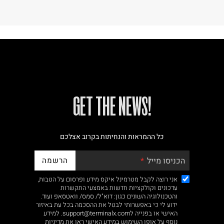
!GET THE NEWS
כל ההמראות והנחיתות בקרוב אצלכם
הרשמה
הכניסו מייל
אני רוצה לקבל מטרמינל איקס מידע ופרסום על הטבות,
עדכונים וקולקציות חדשות באמצעי התקשרות
והטכנולוגיה השונים כגון: דוא"ל/ סמס/ וואטסאפ ועוד.
ידוע לי כי באפשרותי לבטל את ההסכמה בכל עת באיזור
האישי או בפנייה לsupport@terminalx.com. למידע
נוסף על אופן השימוש במידע האישי ראו את
מדיניות