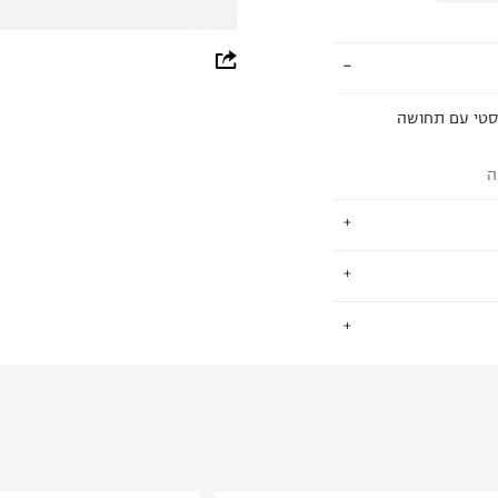
whatsapp
facebook
יסטי עם תחושה
pinterest
ה
copy link
 ואירוח, טקסטיל
.
ים של כל מי
החזרות / החלפות בקליק עם שליח עד הבית ב-14.9 ₪ (במקום ב-19.9
 ללחוץ כאן
.
ום.
למידע נא ללחוץ