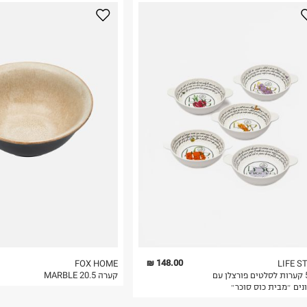
נא על גבי החבילה
רות באתר בלבד
 בלבד. לא ניתן
148.00 ₪
FOX HOME
LIFE S
סט 5 קערות לסלטים פורצלן עם
קערה 20.5 MARBLE
נים ״מבית כוס סוכר״