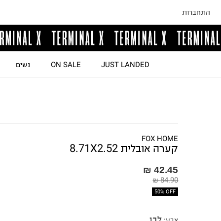
התחברות
JUST LANDED
ON SALE
נשים
FOX HOME
קערה אובלית 8.71X2.52
42.45 ₪
84.90 ₪
50% OFF
לבן
צבע
: