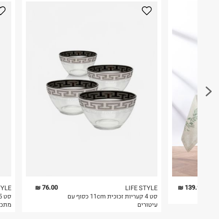
טרמינל איקס אונליין בע"מ
בית פוקס-רח' החרמון
לפני החזרת החבילה, חשוב להדביק את מדבקת הגוביי
קריית שדה התעופה
במקום בו הודבקה הכתובת שלכם.
ח.פ. 515722536
פריטים שבירים יש להחזיר עם שליח דרך ממשק ההחז
בהתאם לתנאי השימוש.
חשוב לשים לב:
1. לא ניתן להחזיר פריטים שבירים דרך הדואר.
2. לא ניתן להחזיר חולצות בי"ס מודפסות בהדפסה אישית.
3. מוצרי טיפוח ניתן להחזיר סגורים באריזתם המקורית
להחזיר לקים.
4. לא ניתן להחזיר ויטמינים ותוספי תזונה.
5. יש להחזיר את כל הפריטים עם התוויות.
6. נעליים ניתן להחזיר רק בקופסתם המקורית בלבד.
76.00 ₪
139.90 ₪
TYLE
LIFE STYLE
סט 4 קעריות זכוכית 11cm כסוף עם
עיטורים
מתכו