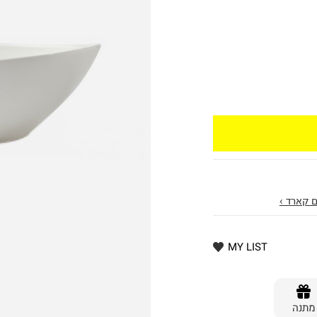
 קארד ›
MY LIST
מתנה