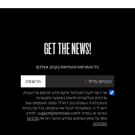
!GET THE NEWS
כל ההמראות והנחיתות בקרוב אצלכם
הרשמה
הכניסו מייל
אני רוצה לקבל מטרמינל איקס מידע ופרסום על הטבות,
עדכונים וקולקציות חדשות באמצעי התקשרות
והטכנולוגיה השונים כגון: דוא"ל/ סמס/ וואטסאפ ועוד.
ידוע לי כי באפשרותי לבטל את ההסכמה בכל עת באיזור
האישי או בפנייה לsupport@terminalx.com. למידע
נוסף על אופן השימוש במידע האישי ראו את
מדיניות
הפרטיות.