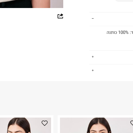
whatsapp
facebook
טישרט בצביעת ווש עם צווארון עגול וסיומת פרומה הרכב הבד: 100% כותנה
pinterest
copy link
.
החזרות / החלפות בקליק עם שליח עד הבית ב-14.9 ₪ (במקום ב-19.9
 ללחוץ כאן
.
ום.
למידע נא ללחוץ
נא על גבי החבילה