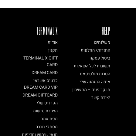
TERMINAL X
HELP
משלוחים
אודות
החזרות/ החלפות
תקנון
ביטול עסקה
TERMINAL X GIFT
CARD
תשובות לכל השאלות
DREAM CARD
הטבות מולטיפאס
כרטיס אשראי
איפה ההזמנה שלי
DREAM CARD VIP
מבקר פנים – מקשיבון
DREAM GIFTCARD
יצירת קשר
הקרדיט שלי
הצהרת נגישות
מפת אתר
מסמכי חברה
תנאי שימוש ומדיניות