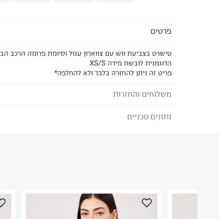
פרטים
הדוגמנית לובשת מידה XS/S
פריט זה ניתן להחזרה בלבד ולא להחלפה*
משלוחים והחזרות
נתונים טכניים
לבחירת בשיטת המשלוח המתאימה לכם,
נא ללחוץ כאן
הזמנתם והתחרטתם?
הרכב בד/חומר
:
100% כותנה
₪) לזמן מוגבל! חינם בהזמנות מעל 500 ₪.
לפרטים נא
ארץ ייצור
:
ישראל
ניתן גם להחזיר את החבילה דרך דואר ישראל ללא תשל
הוראות כביסה
כאן
.
לפני החזרת החבילה, חשוב להדביק את מדבקת הגוביי