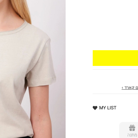
 קארד ›
MY LIST
מתנה