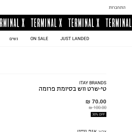
התחברות
JUST LANDED
ON SALE
נשים
ITAY BRANDS
טי-שרט ווש בסיומת פרומה
70.00 ₪
100.00 ₪
30% OFF
אוף ווייט
צבע
: