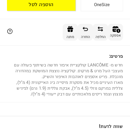
הוספה לסל
OneSize
הוספה לסל
1
אספקה
החלפה
החזרה
מתנה
פרטים:
1
חדש מ- LANCÔME קולקציית איפור חדשה בשיתוף פעולה עם
מעצבי העל מרט & מרקוס. קולקציה נוצצת המושקת במהדורה
מוגבלת. פריט אספנים לאוהבות האיפור והשיק.
מארז העיניים מכיל את מסקרת מיסייה ביג האייקונית (4 מ"ל),
צללית במרקם נוזלי (4.5 מ"ל), אבקת צללית (1.9 גרם) לפיניש
מנצנץ וצמד ריסים מלאכותיים עם דבק ייעודי (4 מ"ל)/
שווה לדעת!