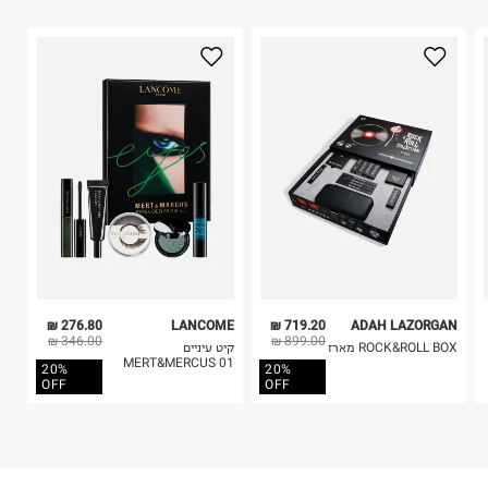
1. לא ניתן להחזיר פריטים שבירים דרך הדואר.
היבואן
2. לא ניתן להחזיר חולצות בי"ס מודפסות בהדפסה אישית.
לוריאל ישראל בעמ
3. מוצרי טיפוח ניתן להחזיר סגורים באריזתם המקורית
הצורן 4, תל אביב.
בלבד. לא ניתן להחזיר לקים.
ח.פ. 520041757
4. לא ניתן להחזיר ויטמינים ותוספי תזונה.
5. יש להחזיר את כל הפריטים עם התוויות.
6. נעליים ניתן להחזיר רק בקופסתם המקורית בלבד.
276.80 ₪
LANCOME
719.20 ₪
ADAH LAZORGAN
346.00 ₪
899.00 ₪
ROCK&ROLL BOX מארז
קיט עיניים
MERT&MERCUS 01
20%
20%
OFF
OFF