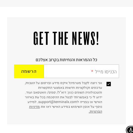
!GET THE NEWS
כל ההמראות והנחיתות בקרוב אצלכם
הכניסו מייל
הרשמה
אני רוצה לקבל מטרמינל איקס מידע ופרסום על הטבות,
עדכונים וקולקציות חדשות באמצעי התקשרות
והטכנולוגיה השונים כגון: דוא"ל/ סמס/ וואטסאפ ועוד.
ידוע לי כי באפשרותי לבטל את ההסכמה בכל עת באיזור
האישי או בפנייה לsupport@terminalx.com. למידע
נוסף על אופן השימוש במידע האישי ראו את
מדיניות
הפרטיות.