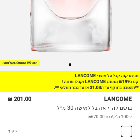
קנה 199 ₪ ומעלה וקבל מתנה
מבצע קנה קבל על מוצרי LANCOME
קנו ב₪199 ממותג LANCOME וקבלו מתנה !
**ההטבה בתוקף עד ה31.08 או עד גמר המלאי **.
201.00 ₪
LANCOME
בושם לה וי אה בל לאישה 30 מ״ל
ל-100 מ"ל\גרם
₪670.00
שקוף