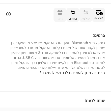
הוספה לסל
1
אספקה
החלפה
החזרה
מתנה
פרטים:
1
רמקול מיני Bluetooth נטען. גודל הרמקול אידיאלי וקומפקטי, כך
שניתן לקחת אותו לכל מקום בקלות! הרמקול מתחבר לסמראטפון
או לטאבלט וניתן להאזין דרכו למוזיקה עד כ-3 שעות. ניתן לטעון
את הרמקול בטעינה אלחוטית או באמצעות כבל USB-C. הודות
לחיבור ה-Bluetooth ניתן לקיים שיחות טלפון דרך הרמקול וניתן
להשתמש בו כשלט אלחוטי עבור צילום סלפי מהסמארטפון.
פריט זה ניתן להחזרה בלבד ולא להחלפה*
שווה לדעת!