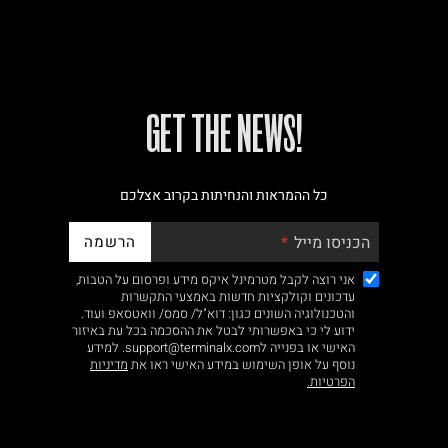
!GET THE NEWS
כל ההמראות והנחיתות בקרוב אצלכם
הרשמה
הכניסו מייל
אני רוצה לקבל מטרמינל איקס מידע ופרסום על הטבות,
עדכונים וקולקציות חדשות באמצעי התקשרות
והטכנולוגיה השונים כגון: דוא"ל/ סמס/ וואטסאפ ועוד.
ידוע לי כי באפשרותי לבטל את ההסכמה בכל עת באיזור
האישי או בפנייה לsupport@terminalx.com. למידע
נוסף על אופן השימוש במידע האישי ראו את
מדיניות
הפרטיות.