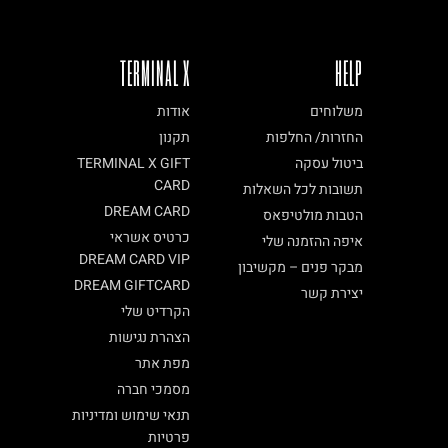
TERMINAL X
HELP
משלוחים
אודות
החזרות/ החלפות
תקנון
ביטול עסקה
TERMINAL X GIFT
CARD
תשובות לכל השאלות
DREAM CARD
הטבות מולטיפאס
כרטיס אשראי
איפה ההזמנה שלי
DREAM CARD VIP
מבקר פנים – מקשיבון
DREAM GIFTCARD
יצירת קשר
הקרדיט שלי
הצהרת נגישות
מפת אתר
מסמכי חברה
תנאי שימוש ומדיניות
פרטיות