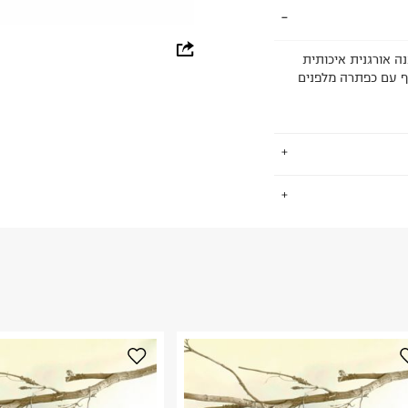
whatsapp
 כותנה אורגנית איכותית
וף עם כפתרה מלפנים
facebook
pinterest
copy link
.
החזרות / החלפות בקליק עם שליח עד הבית ב-14.9 ₪ (במקום ב-19.9
 ללחוץ כאן
.
ום.
למידע נא ללחוץ
נא על גבי החבילה