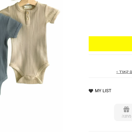
 קארד ›
MY LIST
מתנה