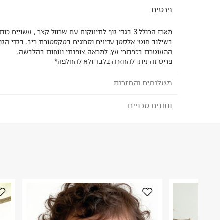
פרטים
מארז הכולל 3 בגדי גוף לתינוקות עם שרוול קצר , עשויים
בשילוב חוטי אלסטן עדינים וסרוגים בטקסטורת ריב. בגדי הג
המעוטרת בכפתרי עץ, למראה אופנתי ונוחות בהלבשה.
פריט זה ניתן להחזרה בלבד ולא להחלפה*
משלוחים והחזרות
נתונים טכניים
לבחירת בשיטת המשלוח המתאימה לכם,
נא ללחוץ כאן
הזמנתם והתחרטתם?
הרכב בד/חומר
:
95%כותנה 5%אלסטן
₪) לזמן מוגבל! חינם בהזמנות מעל 500 ₪.
לפרטים נא
ארץ ייצור
:
טורקיה
ניתן גם להחזיר את החבילה דרך דואר ישראל ללא תשל
הוראות כביסה
כאן
.
לפני החזרת החבילה, חשוב להדביק את מדבקת הגוביי
במקום בו הודבקה הכתובת שלכם.