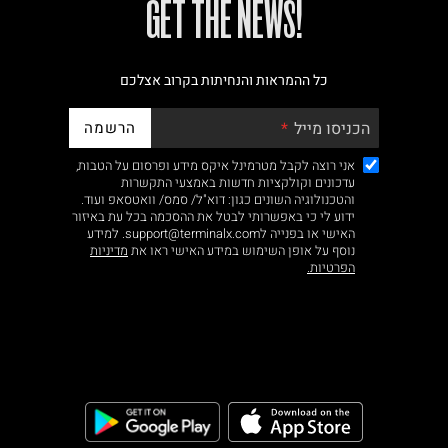
!GET THE NEWS
כל ההמראות והנחיתות בקרוב אצלכם
הרשמה
הכניסו מייל
אני רוצה לקבל מטרמינל איקס מידע ופרסום על הטבות,
עדכונים וקולקציות חדשות באמצעי התקשרות
והטכנולוגיה השונים כגון: דוא"ל/ סמס/ וואטסאפ ועוד.
ידוע לי כי באפשרותי לבטל את ההסכמה בכל עת באיזור
האישי או בפנייה לsupport@terminalx.com. למידע
נוסף על אופן השימוש במידע האישי ראו את
מדיניות
הפרטיות.