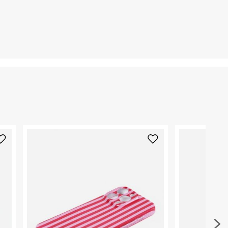
שנקר 9, הרצליה פיתוח.
ח.פ. 512918517