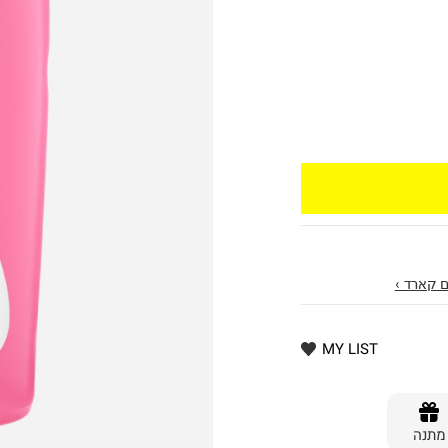
 קארד ›
MY LIST
מתנה