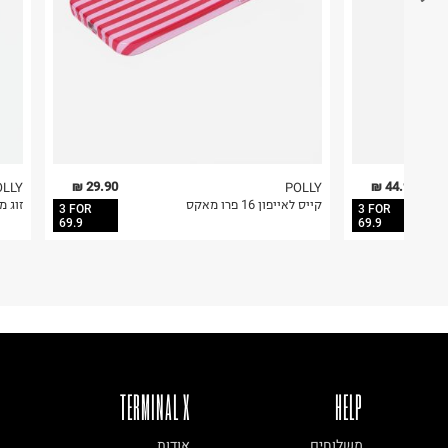
29.90 ₪
44.90 ₪
OLLY
POLLY
ים
קייס לאייפון 16 פרו מאקס
זוג מ
3 FOR
3 FOR
69.9
69.9
TERMINAL X
HELP
משלוחים
אודות