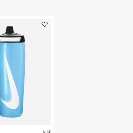
 ללחוץ כאן
.
ום.
למידע נא ללחוץ
נא על גבי החבילה
רות באתר בלבד
 בלבד. לא ניתן
NIKE