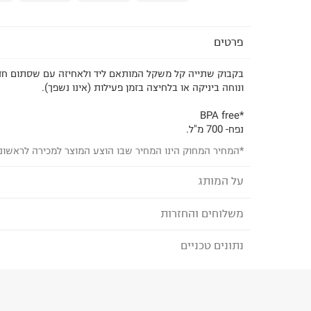
פרטים
בקבוק שתייה קל משקל המותאם ליד ולאחיזה עם שסתום חד כ
ונוחה ביניקה או בלחיצה בזמן פעילות (אינו נשפך).
*BPA free
נפח- 700 מ"ל.
*המחיר המחוק הינו המחיר שבו הוצע המוצר למכירה לראשונ
על המותג
משלוחים והחזרות
נייק - NIKE
מותג אופנה המוביל בעולם בחדשנות וסטייל
נתונים טכניים
לבחירת בשיטת המשלוח המתאימה לכם,
נא ללחוץ כאן
המציע נעליים ובגדים לפעילות ספורטיבית ואופנת סטריט לנשי
הזמנתם והתחרטתם?
המותג מציע חדשנות טכנולוגית בבחירת בדים, עיצובים ושית
אך גם מציע מגוון פריטים בהשפעות עולם הוינטאג' של הספור
הרכב בד/חומר
:
NSITY POLYETHYLENE 22.76%
POLYPROPYL