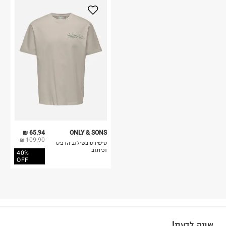
65.94 ₪
ONLY & SONS
109.90 ₪
טישירט בשילוב הדפס
וכיתוב
40%
OFF
שווה לדעת!