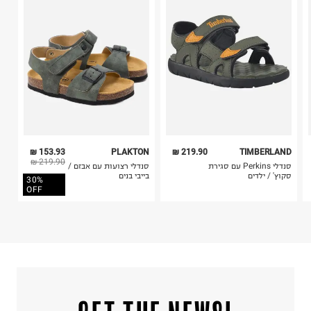
טוליפמן 7, ראשון לציון.
4. לא ניתן להחזיר ויטמינים ותוספי תזונה.
ח.פ. 516013059
5. יש להחזיר את כל הפריטים עם התוויות.
6. נעליים ניתן להחזיר רק בקופסתם המקורית בלבד.
153.93 ₪
PLAKTON
219.90 ₪
TIMBERLAND
219.90 ₪
סנדלי Perkins עם סגירת
סנדלי רצועות עם אבזם /
סקוץ' / ילדים
בייבי בנים
30%
OFF