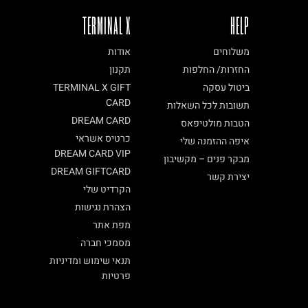
TERMINAL X
HELP
משלוחים
אודות
החזרות/ החלפות
תקנון
ביטול עסקה
TERMINAL X GIFT
CARD
תשובות לכל השאלות
DREAM CARD
הטבות מולטיפאס
כרטיס אשראי
איפה ההזמנה שלי
DREAM CARD VIP
מבקר פנים – מקשיבון
DREAM GIFTCARD
יצירת קשר
הקרדיט שלי
הצהרת נגישות
מפת אתר
מסמכי חברה
תנאי שימוש ומדיניות
פרטיות