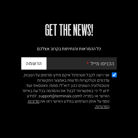
!GET THE NEWS
כל ההמראות והנחיתות בקרוב אצלכם
הרשמה
הכניסו מייל
אני רוצה לקבל מטרמינל איקס מידע ופרסום על הטבות,
עדכונים וקולקציות חדשות באמצעי התקשרות
והטכנולוגיה השונים כגון: דוא"ל/ סמס/ וואטסאפ ועוד.
ידוע לי כי באפשרותי לבטל את ההסכמה בכל עת באיזור
האישי או בפנייה לsupport@terminalx.com. למידע
נוסף על אופן השימוש במידע האישי ראו את
מדיניות
הפרטיות.