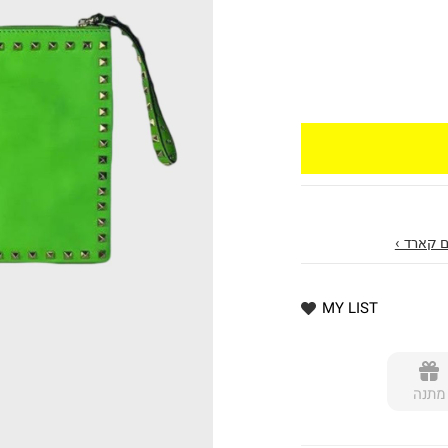
 קארד ›
MY LIST
מתנה