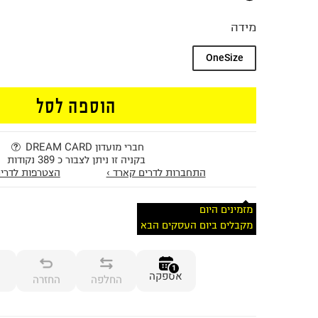
מידה
OneSize
הוספה לסל
חברי מועדון DREAM CARD
בקניה זו ניתן לצבור כ 389 נקודות
התחברות לדרים קארד ›
הצטרפות לדרים
מזמינים היום
מקבלים ביום העסקים הבא
1
אספקה
החלפה
החזרה