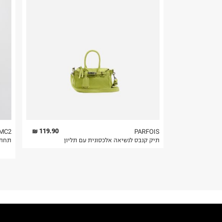
לכבס צבעים כהים בנפרד
ללא חומרי הלבנה, ללא השריה
חשוב לשים לב:
אין לשפשף במקום אחד
1. לא ניתן להחזיר פריטים שבירים דרך הדואר.
לייבש הפוך ובצל
2. לא ניתן להחזיר חולצות בי"ס מודפסות בהדפסה אישית.
אין לייבש במכונת ייבוש
אסור לגהץ
3. מוצרי טיפוח ניתן להחזיר סגורים באריזתם המקורית
ניקוי יבש אסור
להחזיר לקים.
ללא סחיטה
4. לא ניתן להחזיר ויטמינים ותוספי תזונה.
היבואן
5. יש להחזיר את כל הפריטים עם התוויות.
טרמינל איקס אונליין בע"מ
בית פוקס-רח' החרמון
6. נעליים ניתן להחזיר רק בקופסתם המקורית בלבד.
119.90 ₪
MC2
PARFOIS
תיק קנבס לנשיאה אלכסונית עם תליון
תחתו
קריית שדה התעופה
ח.פ. 515722536