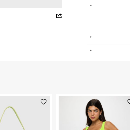
whatsapp
facebook
pinterest
copy link
.
החזרות / החלפות בקליק עם שליח עד הבית ב-14.9 ₪ (במקום ב-19.9
 ללחוץ כאן
.
ום.
למידע נא ללחוץ
נא על גבי החבילה
רות באתר בלבד