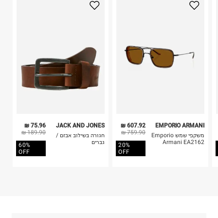
טרמינל איקס אונליין בע"מ
3. מוצרי טיפוח ניתן להחזיר סגורים באריזתם המקורית
בית פוקס-רח' החרמון
בלבד. לא ניתן להחזיר לקים.
קריית שדה התעופה
4. לא ניתן להחזיר ויטמינים ותוספי תזונה.
ח.פ. 515722536
5. יש להחזיר את כל הפריטים עם התוויות.
6. נעליים ניתן להחזיר רק בקופסתם המקורית בלבד.
75.96 ₪
JACK AND JONES
607.92 ₪
EMPORIO ARMANI
189.90 ₪
759.90 ₪
משקפי שמש Emporio
חגורה בשילוב אבזם /
Armani EA2162
גברים
60%
20%
OFF
OFF