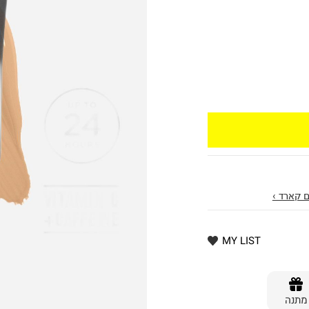
 קארד ›
MY LIST
מתנה