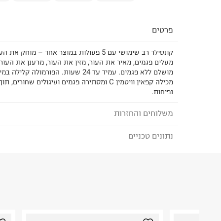
פרטים
קונסילר רב שימושי עם 5 פעולות במוצר אחד – מוחק
מעלים פגמים, מאיר את העור, מזין את העור, מרענן את העור 
מושלם ללא פגמים. עמיד עד 24 שעות. הפורמולה 
מכילה קפאין וויטמין C ומסתירה פגמים ועיגולים שח
נפיחות.
משלוחים והחזרות
נתונים טכניים
לבחירת בשיטת המשלוח המתאימה לכם,
נא ללחוץ כאן
הזמנתם והתחרטתם?
הרכב בד/חומר
:
null
₪) לזמן מוגבל! חינם בהזמנות מעל 500 ₪.
לפרטים נא
ארץ ייצור
:
סין
ניתן גם להחזיר את החבילה דרך דואר ישראל ללא תשל
היבואן
כאן
.
טרמינל איקס אונליין בע"מ