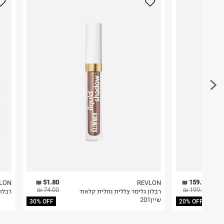
בית פוקס-רח' החרמון
לפני החזרת החבילה, חשוב להדביק את מדבקת הגוביי
קריית שדה התעופה
במקום בו הודבקה הכתובת שלכם.
ח.פ. 515722536
פריטים שבירים יש להחזיר עם שליח דרך ממשק ההחז
בהתאם לתנאי השימוש.
חשוב לשים לב:
1. לא ניתן להחזיר פריטים שבירים דרך הדואר.
2. לא ניתן להחזיר חולצות בי"ס מודפסות בהדפסה אישית.
3. מוצרי טיפוח ניתן להחזיר סגורים באריזתם המקורית
להחזיר לקים.
4. לא ניתן להחזיר ויטמינים ותוספי תזונה.
5. יש להחזיר את כל הפריטים עם התוויות.
6. נעליים ניתן להחזיר רק בקופסתם המקורית בלבד.
51.80 ₪
159.20 ₪
LON
REVLON
74.00 ₪
199.00 ₪
רבלון גלימר צללית נוזלית קלאוד
רבלון
שיין201
30% OFF
20% OFF