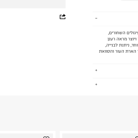
whatsapp
facebook
 את העיגולים השחורים,
ויוצר מראה רענן
pinterest
קלילה במיוחד, ניתנת לבנייה,
ורים, תוך הארת העור והסוואת
copy link
.
החזרות / החלפות בקליק עם שליח עד הבית ב-14.9 ₪ (במקום ב-19.9
 ללחוץ כאן
.
ום.
למידע נא ללחוץ