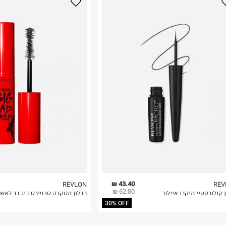
נא על גבי החבילה
רות באתר בלבד
 בלבד. לא ניתן
43.40 ₪
REVLON
REV
62.00 ₪
 קולורסטיי מיקרו איילנר
רבלון מסקרה סו פירס ביג בד לאש
30% OFF