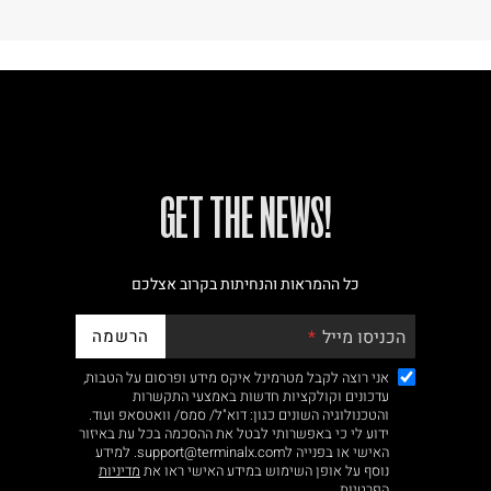
!GET THE NEWS
כל ההמראות והנחיתות בקרוב אצלכם
הרשמה
הכניסו מייל
אני רוצה לקבל מטרמינל איקס מידע ופרסום על הטבות,
עדכונים וקולקציות חדשות באמצעי התקשרות
והטכנולוגיה השונים כגון: דוא"ל/ סמס/ וואטסאפ ועוד.
ידוע לי כי באפשרותי לבטל את ההסכמה בכל עת באיזור
האישי או בפנייה לsupport@terminalx.com. למידע
נוסף על אופן השימוש במידע האישי ראו את
מדיניות
הפרטיות.