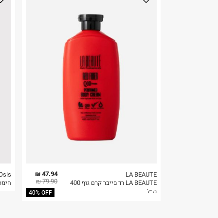
לפני החזרת החבילה, חשוב להדביק את מדבקת הגוביי
קריית שדה התעופה
במקום בו הודבקה הכתובת שלכם.
ח.פ. 515722536
פריטים שבירים יש להחזיר עם שליח דרך ממשק ההחז
בהתאם לתנאי השימוש.
חשוב לשים לב:
1. לא ניתן להחזיר פריטים שבירים דרך הדואר.
2. לא ניתן להחזיר חולצות בי"ס מודפסות בהדפסה אישית.
3. מוצרי טיפוח ניתן להחזיר סגורים באריזתם המקורית
להחזיר לקים.
4. לא ניתן להחזיר ויטמינים ותוספי תזונה.
5. יש להחזיר את כל הפריטים עם התוויות.
6. נעליים ניתן להחזיר רק בקופסתם המקורית בלבד.
47.94 ₪
Osis+
LA BEAUTE
79.90 ₪
LA BEAUTE רד פייבר קרם גוף 400
חימר
מ״ל
40% OFF