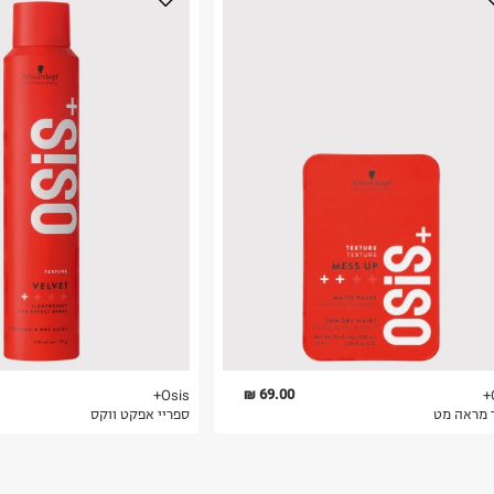
נא על גבי החבילה
רות באתר בלבד
 בלבד. לא ניתן
69.00 ₪
Osis+
 מראה מט
ספריי אפקט ווקס