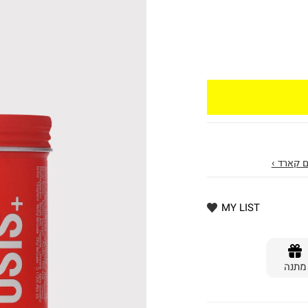
 קארד ›
MY LIST
מתנה