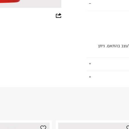
whatsapp
facebook
pinterest
עצב בהתאם. ניתן
copy link
.
החזרות / החלפות בקליק עם שליח עד הבית ב-14.9 ₪ (במקום ב-19.9
 ללחוץ כאן
.
ום.
למידע נא ללחוץ