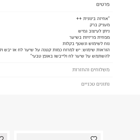
פרטים
"אחיזה בינונית ++
מעניק ברק
ניתן לעיצוב גמיש
מפחית פריזיות בשיער
נוח לשימוש ונשטף בקלות
הוראות שימוש: יש למרוח כמות קטנה על שיער לח או יבש ול
להשתמש על שיער לח ולייבשו באופן טבעי"
משלוחים והחזרות
נתונים טכניים
לבחירת בשיטת המשלוח המתאימה לכם,
נא ללחוץ כאן
הזמנתם והתחרטתם?
הרכב בד/חומר
:
null
₪) לזמן מוגבל! חינם בהזמנות מעל 500 ₪.
לפרטים נא
ארץ ייצור
:
ישראל
ניתן גם להחזיר את החבילה דרך דואר ישראל ללא תשל
היבואן
כאן
.
טרמינל איקס אונליין בע"מ
בית פוקס-רח' החרמון