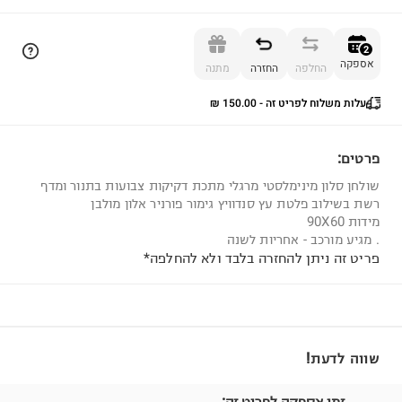
הוספה לסל
2
אספקה
החלפה
החזרה
מתנה
עלות משלוח לפריט זה - ⁦₪ 150.00⁩
2
פרטים:
שולחן סלון מינימלסטי מרגלי מתכת דקיקות צבועות בתנור ומדף
רשת בשילוב פלטת עץ סנדוויץ גימור פורניר אלון מולבן
מידות 90X60
. מגיע מורכב - אחריות לשנה
פריט זה ניתן להחזרה בלבד ולא להחלפה*
שווה לדעת!
זמן אספקה לפריט זה: