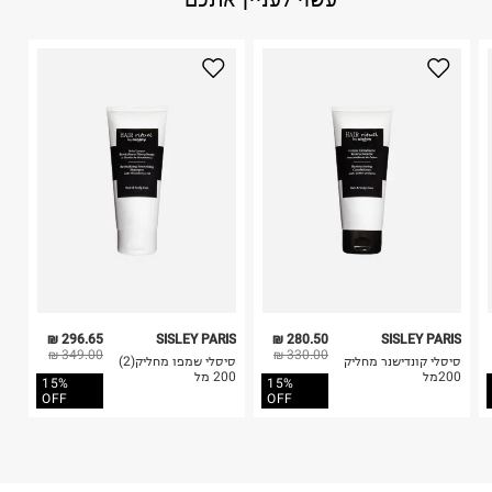
1. לא ניתן להחזיר פריטים שבירים דרך הדואר.
היבואן
2. לא ניתן להחזיר חולצות בי"ס מודפסות בהדפסה אישית.
טרמינל איקס אונליין בע"מ
3. מוצרי טיפוח ניתן להחזיר סגורים באריזתם המקורית
בית פוקס-רח' החרמון
בלבד. לא ניתן להחזיר לקים.
קריית שדה התעופה
4. לא ניתן להחזיר ויטמינים ותוספי תזונה.
ח.פ. 515722536
5. יש להחזיר את כל הפריטים עם התוויות.
6. נעליים ניתן להחזיר רק בקופסתם המקורית בלבד.
296.65 ₪
SISLEY PARIS
280.50 ₪
SISLEY PARIS
349.00 ₪
330.00 ₪
סיסלי קונדישנר מחליק
סיסלי שמפו מחליק(2)
200מל
200 מל
15%
15%
OFF
OFF