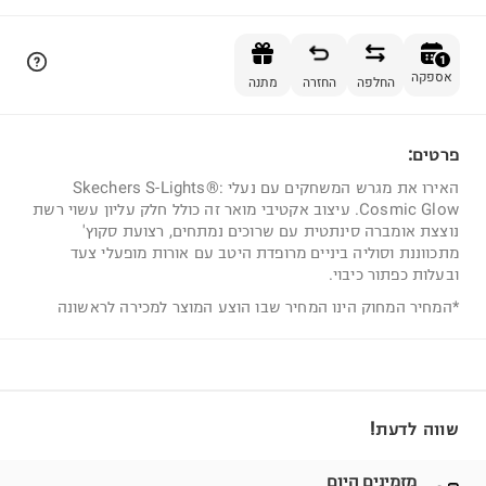
הוספה לסל
1
אספקה
החלפה
החזרה
מתנה
פרטים:
1
האירו את מגרש המשחקים עם נעלי Skechers S-Lights®:
Cosmic Glow. עיצוב אקטיבי מואר זה כולל חלק עליון עשוי רשת
נוצצת אומברה סינתטית עם שרוכים נמתחים, רצועת סקוץ'
מתכווננת וסוליה ביניים מרופדת היטב עם אורות מופעלי צעד
ובעלות כפתור כיבוי.
*המחיר המחוק הינו המחיר שבו הוצע המוצר למכירה לראשונה
שווה לדעת!
מזמינים היום